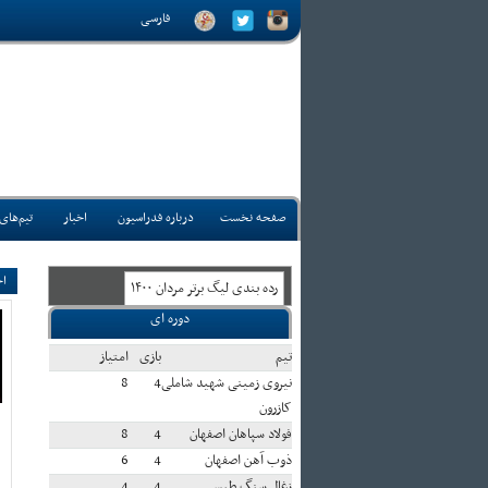
فارسی
صفحه نخست
درباره فدراسیون
اخبار
تیم‌های
اخ
رده بندی ليگ برتر مردان ۱۴۰۰
دوره ای
تيم
بازی
امتياز
نیروی زمینی شهید شاملی
4
8
کازرون
فولاد سپاهان اصفهان
4
8
ذوب آهن اصفهان
4
6
زغال سنگ طبس
4
4