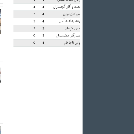
نفت و گاز گچساران
4
4
سپاهان نوین
4
3
رعد پدافند آمل
4
3
مس کرمان
3
2
ستارگان دشتستان
3
0
پاس ناجا قم
4
0