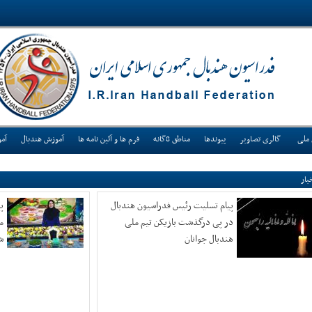
 ملی
گالری تصاویر
پیوندها
مناطق 8گانه
فرم ها و آئین نامه ها
آموزش هندبال
آم
بار
پیام تسلیت رئیس فدراسیون هندبال
پ
در پی درگذشت بازیکن تیم ملی
م
هندبال جوانان
ش