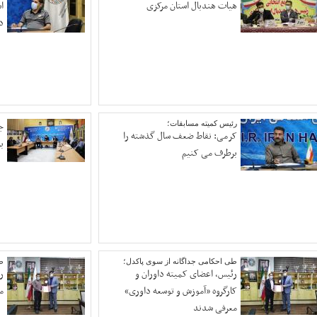
هیات هندبال استان مرکزی
ا
د
رئیس کمیته مسابقات؛
ج
کرمی: نقاط ضعف سال گذشته را
بر
برطرف می کنیم
طی احکامی جداگانه از سوی پاکدل؛
ط
رئیس، اعضای کمیته داوران و
ر
کارگروه «آموزش و توسعه داوری»
م
معرفی شدند