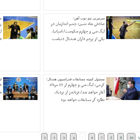
سرمربی تیم ذوب آهن؛
س
صادقی شاه نشین: چشم اندازمان در
ر
لیگ سی و چهارم سکوست/ اسپانیا،
ل
یکی از پرچم داران هندبال دنیاست
ف
مسئول کمیته مسابقات فدراسیون هندبال؛
ل
کرمی: لیگ سی و چهارم از 22 مرداد
ق
آغاز خواهد شد/ فرناندز از نزدیک
ش
نظاره گر مسابقات خواهد بود
ا
10
9
8
7
6
5
4
3
2
1