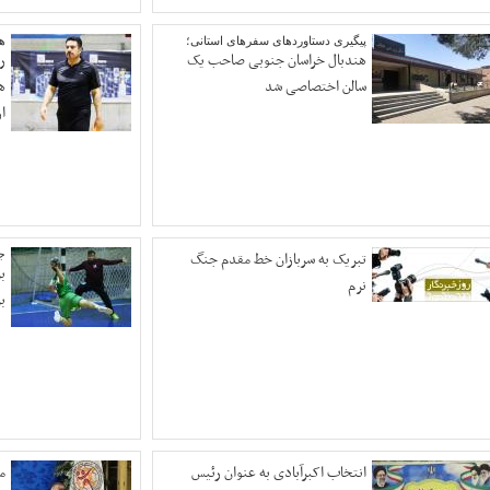
پیگیری دستاوردهای سفرهای استانی؛
هن
هندبال خراسان جنوبی صاحب یک
ر
سالن اختصاصی شد
ه
ا
تبریک به سربازان خط مقدم جنگ
ج
ب
نرم
بر
انتخاب اکبرآبادی به عنوان رئیس
م