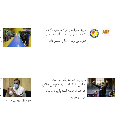
کرونا میزبانی را از کره جنوبی گرفت؛
د
کنفدراسیون هندبال آسیا میزبان
س
قهرمانی زنان آسیا را تغییر داد
آ
سرمربی تیم ستارگان دشتستان؛
آغ
عباسی: لیگ امسال سطح فنی بالاتری
آک
خ
خواهد داشت/ امیدوارم با مانوئل
جهانی شویم
در حال بررسی است