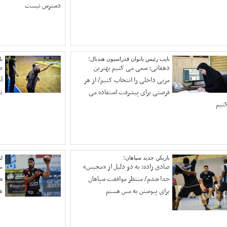
دسترس نیست
نایب رئیس بانوان فدراسیون هندبال؛
با
دهقانی: سعی می کنیم بهترین
ص
مربی داخلی را انتخاب کنیم/ از هر
آ
فرصتی برای پیشرفت استفاده می
ت
نیم
بازیکن جدید سپاهان؛
لژ
صادق زاده: به دو دلیل از «مجیس»
م
جدا شدم/ منتظر موافقت سپاهان
ش
برای پیوستن به مس هستم
ه