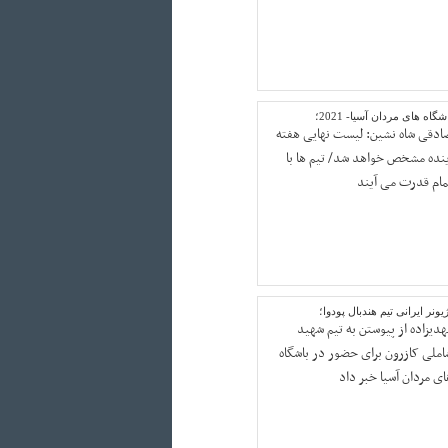
شگاه های مردان آسیا- 2021؛
ادقی شاه نشین: لیست نهایی هفته
ینده مشخص خواهد شد/ تیم ها با
مام قدرت می آیند
یونر ایرانی تیم هندبال پودوا؛
هدیزاده از پیوستن به تیم شهید
املی کازرون برای حضور در باشگاه
ای مردان آسیا خبر داد