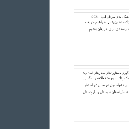
شگاه های مردان آسیا- 2021؛
زاد منجیری: می خواهیم حریف
درتمندی برای حریفان باشیم
یگیری دستاوردهای سفرهای استانی؛
ک پناه: با ورود فعالانه و پیگیری
ای فدراسیون دو سالن در اختیار
ندبال استان سیستان و بلوچستان