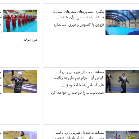
پیگیری دستاوردهای سفرهای استانی؛
مس
خانه ای اختصاصی برای هندبال
قزوین با کفپوش و نوری استاندارد
ا
می شوند
مسابقات هندبال قهرمانی زنان آسیا؛
مس
کیانی آرا: اعزام تیم ملی به رقابت
ش
های آسیایی قطعا انگیزه زنان
م
هندبالیست را دوچندان خواهد کرد
ب
مسابقات هندبال قهرمانی زنان آسیا؛
مس
مهسا یزدانی: اعزام بانوان به قهرمانی
ن