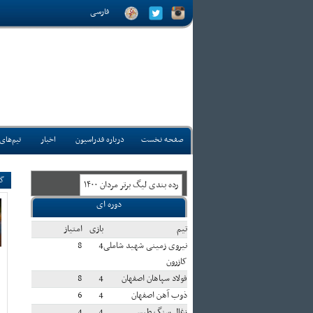
فارسی
صفحه نخست
درباره فدراسیون
اخبار
تیم‌های
گف
رده بندی ليگ برتر مردان ۱۴۰۰
دوره ای
تيم
بازی
امتياز
نیروی زمینی شهید شاملی
4
8
کازرون
فولاد سپاهان اصفهان
4
8
ذوب آهن اصفهان
4
6
زغال سنگ طبس
4
4