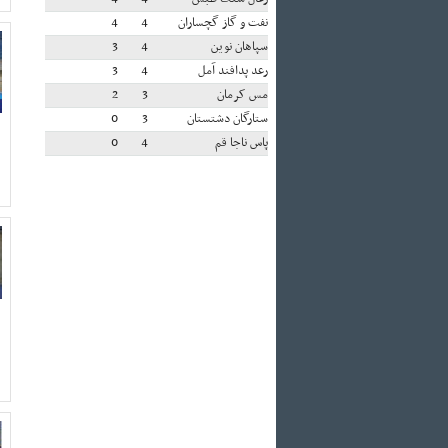
نفت و گاز گچساران
4
4
سپاهان نوین
4
3
رعد پدافند آمل
4
3
مس کرمان
3
2
ستارگان دشتستان
3
0
پاس ناجا قم
4
0