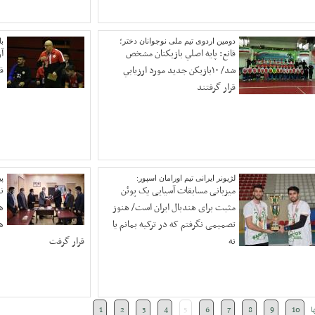
دومین اردوی تیم ملی نوجوانان دختر؛
با
قانع: پايه اصلي بازيكنان مشخص
آ
شد/ ١٠بازيكن جديد مورد ارزيابي
ق
قرار گرفتند
لژیونر ایرانی تیم اورامان اسپور:
پ
میزبانی مسابقات آسیایی یک پوئن
نی
مثبت برای هندبال ایران است/ هنوز
ه
تصمیمی نگرفتم که در ترکیه بمانم یا
ه
نه
قرار گرفت
ا
10
9
8
7
6
5
4
3
2
1