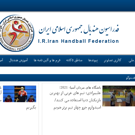
 ملی
گالری تصاویر
پیوندها
مناطق 8گانه
فرم ها و آئین نامه ها
آموزش هندبال
آم
ت‌وگو
باشگاه های مردان آسیا- 2021؛
با
علیمرادی: تیم های عربی از بهترین
بازیکنان دنیا استفاده می کنند/
م
امیدوارم جزو چهار تیم برتر شویم
بگیریم