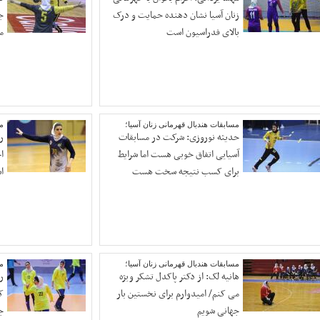
زنان آسیا نشان دهنده حمایت و درک
ج
بالای فدراسیون است
م
مسابقات هندبال قهرمانی زنان آسیا؛
مس
حدیثه نوروزی: شرکت در مسابقات
ر
آسیایی اتفاق خوبی هست اما شرایط
ا
برای کسب نتیجه سخت هست
ا
مسابقات هندبال قهرمانی زنان آسیا؛
مس
هانیه لک: از دکتر پاکدل تشکر ویژه
ر
می کنم/ امیدوارم برای نخستین بار
ک
جهانی شویم
ج