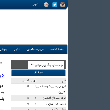
فارسی
صفحه نخست
درباره فدراسیون
اخبار
تیم‌های
تاريخ
رده بندی ليگ برتر مردان ۱۴۰۰
دوره ای
دو
تيم
بازی
امتياز
دوره نظ
نیروی زمینی شهید شاملی
4
8
کازرون
فولاد سپاهان اصفهان
4
8
پاس
ذوب آهن اصفهان
4
6
زغال سنگ طبس
4
4