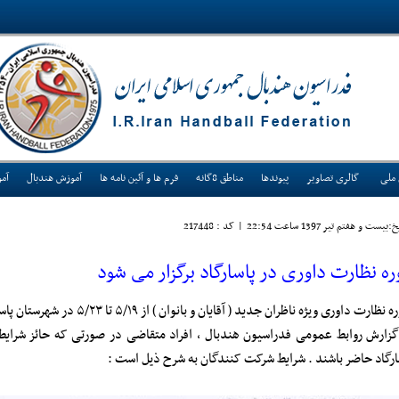
 ملی
گالری تصاویر
پیوندها
مناطق 8گانه
فرم ها و آئین نامه ها
آموزش هندبال
آم
:بيست و هفتم تير 1397 ساعت 22:54
|
کد : 217448
ره نظارت داوری در پاسارگاد برگزار می شود
ارت داوری ویژه ناظران جدید ( آقایان و بانوان ) از ۵/۱۹ تا ۵/۲۳ در شهرستان پاسارگاد در استان فارس برگزار می شود .
ارگاد حاضر باشند . شرایط شرکت کنندگان به شرح ذیل است :