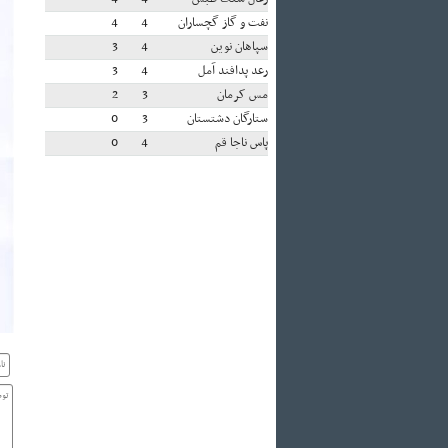
نفت و گاز گچساران
4
4
سپاهان نوین
4
3
رعد پدافند آمل
4
3
مس کرمان
3
2
ستارگان دشتستان
3
0
پاس ناجا قم
4
0