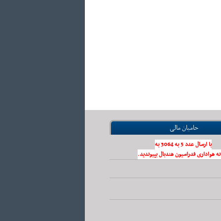
حامیان مالی
با ارسال عدد 5 به 3064 به
نه هواداری فدراسیون هندبال بپیوندید.