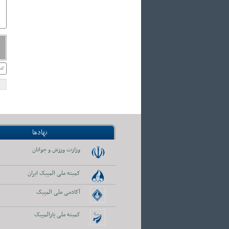
نهادها
وزارت ورزش و جوانان
کمیته ملی المپیک ایران
آکادمی ملی المپیک
کمیته ملی پارالمپیک