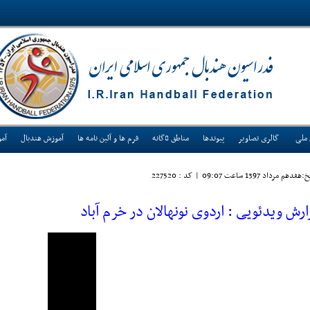
 ملی
گالری تصاویر
پیوندها
مناطق 8گانه
فرم ها و آئین نامه ها
آموزش هندبال
آم
هفدهم مرداد 1397 ساعت 09:07
|
کد : 227520
ارش ویدئویی : اردوی نونهالان در خرم آباد