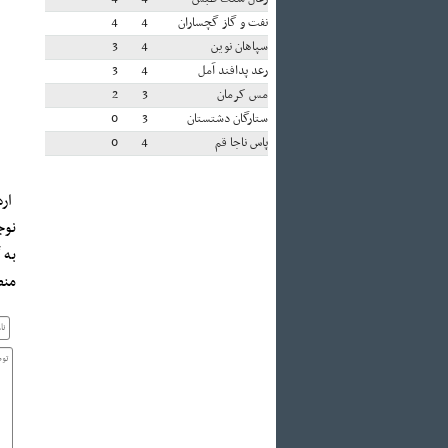
نفت و گاز گچساران
4
4
سپاهان نوین
4
3
رعد پدافند آمل
4
3
مس کرمان
3
2
ستارگان دشتستان
3
0
پاس ناجا قم
4
0
نوج
به 
منط