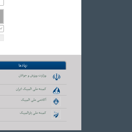
نهادها
وزارت ورزش و جوانان
کمیته ملی المپیک ایران
آکادمی ملی المپیک
کمیته ملی پارالمپیک