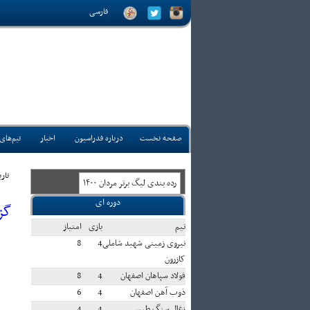
فارسی
صفحه نخست
درباره فدراسیون
اخبار
تیم‌های
تاريخ:
رده بندی ليگ برتر مردان ۱۴۰۰
دوره ای
گز
تيم
بازی
امتياز
نیروی زمینی شهید شاملی
4
8
کازرون
فولاد سپاهان اصفهان
4
8
ذوب آهن اصفهان
4
6
زغال سنگ طبس
4
4