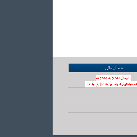
حامیان مالی
با ارسال عدد 5 به 3064 به
نه هواداری فدراسیون هندبال بپیوندید.