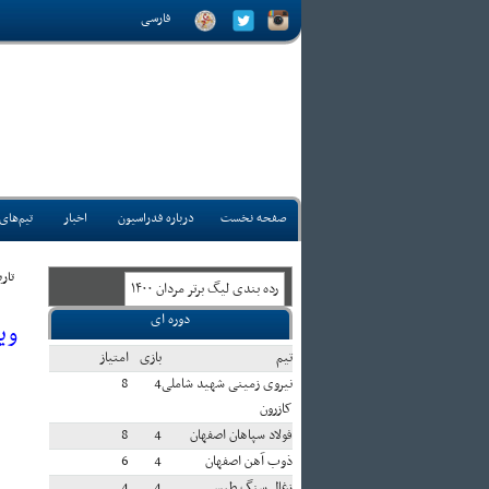
فارسی
صفحه نخست
درباره فدراسیون
اخبار
تیم‌های
تاريخ
رده بندی ليگ برتر مردان ۱۴۰۰
دوره ای
وی
تيم
بازی
امتياز
نیروی زمینی شهید شاملی
4
8
کازرون
فولاد سپاهان اصفهان
4
8
ذوب آهن اصفهان
4
6
زغال سنگ طبس
4
4