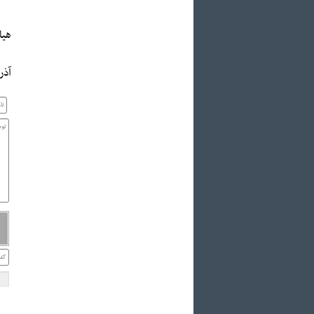
هیات ه
آذربایج