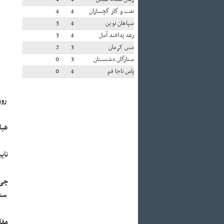
نفت و گاز گچساران
4
4
سپاهان نوین
4
3
رعد پدافند آمل
4
3
مس کرمان
3
2
ستارگان دشتستان
3
0
پاس ناجا قم
4
0
روز
هیات ه
نایبند 
چی چس
سنن
مقاوم