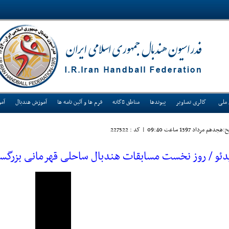
 ملی
گالری تصاویر
پیوندها
مناطق 8گانه
فرم ها و آئین نامه ها
آموزش هندبال
آم
:هجدهم مرداد 1397 ساعت 09:40
|
کد : 227522
دئو / روز نخست مسابقات هندبال ساحلی قهرمانی بزرگسا