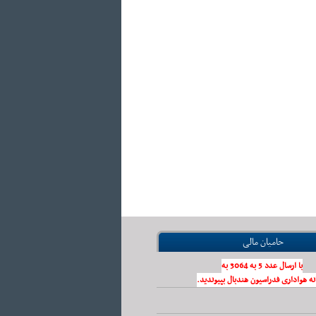
حامیان مالی
با ارسال عدد 5 به 3064 به
نه هواداری فدراسیون هندبال بپیوندید.