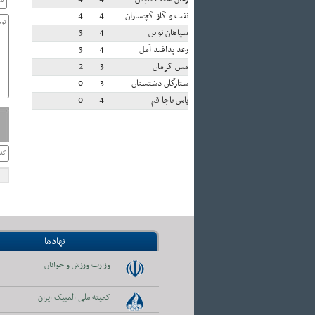
نفت و گاز گچساران
4
4
سپاهان نوین
4
3
رعد پدافند آمل
4
3
مس کرمان
3
2
ستارگان دشتستان
3
0
پاس ناجا قم
4
0
نهادها
وزارت ورزش و جوانان
کمیته ملی المپیک ایران