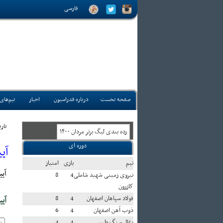
فارسی
صفحه نخست
درباره فدراسیون
اخبار
تیم‌های
تاريخ
رده بندی ليگ برتر مردان ۱۴۰۰
دوره ای
آی
تيم
بازی
امتياز
آیین ن
نیروی زمینی شهید شاملی
4
8
کازرون
فولاد سپاهان اصفهان
4
8
آیی
ذوب آهن اصفهان
4
6
زغال سنگ طبس
4
4