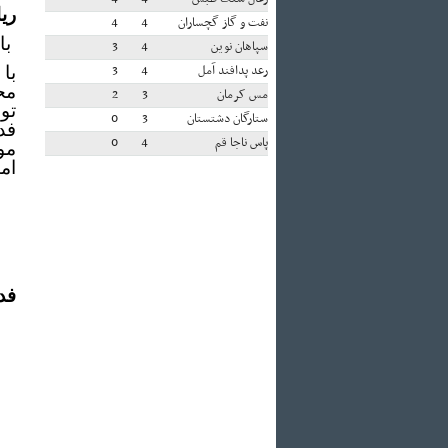
ری
نفت و گاز گچساران
4
4
با
سپاهان نوین
4
3
رعد پدافند آمل
4
3
با
مح
مس کرمان
3
2
تو
ستارگان دشتستان
3
0
فد
پاس ناجا قم
4
0
مو
امت
فد