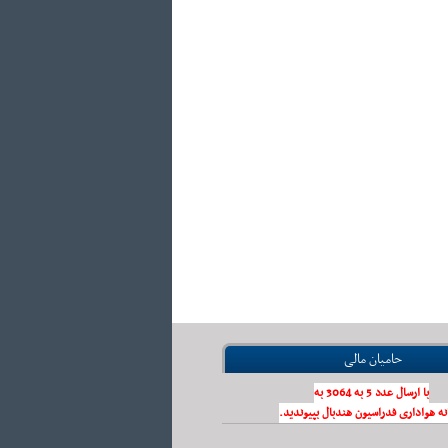
حامیان مالی
با ارسال عدد 5 به 3064 به
نه هواداری فدراسیون هندبال بپیوندید.