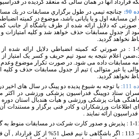
نکه قرارداد آنها در همان سالی که منعقد گردیده در فدراسی
 90:
چنانچه تيمي در طول برگزاري مسابقات در يك مساب
 این مسابقه اول و یا پایانی باشد، موضوع در كميته انضب
 صورتی که دلايل ارائه شده از طرف باشگاه از جانب ک
ود از جدول مسابقات حذف خواهد شد و کلیه امتیازات و 
اظ نخواهد گردید.
1-9
در صورتي كه كميته انضباطي دلایل ارائه شده ا
د،ضمن اعلام نتيجه به سود تيم حريف و کسر يک امتیاز از 
امه مسابقات داده می شود. در صورت تكرار موضوع وعدم ح
والی يا غير متوالی ) تيم از جدول مسابقات حذف و کلیه ا
اظ نخواهد گردید.
 111:
با توجه به شیوع پدیده دو پینگ در سال های اخیر در
سران ستاد دوپینگ فدراسیون پزشکی ورزشی در اکثر مس
اهنگی هیأت پزشکی ورزشی و هیأت هندبال استان دوره 
ای اطلاعات ورزشکاران و کادر فنی برگزار و مستندات آ
فدراسیون ارائه نمایند .
ت در مسابقات منوط به گذراندن در این دوره ها می باشد .
113 : اگر باشگاهی تا نیم فصل 51% از