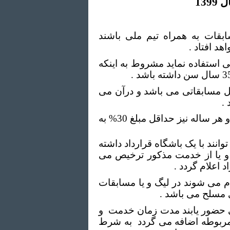
139
سابقات به همراه تیم ملی باشند
د افتاد .
ی استفاده نمايد مشروط به اینکه
صل مسابقاتی می باشد و درآن می
.
1-67 : حداقل قرارداد بازیکنان زیر 25 سال دو سال می باشد و هر ساله نیز حداقل مبلغ 30% به
نند با یک باشگاه قرارداد داشته
 و يا از خدمت مذکور ترخيص می
 اعلام گردد .
 می شوند در ليگ و يا مسابقات
 مسلح می باشد .
و
مربوطه اضافه می گردد
به شرط