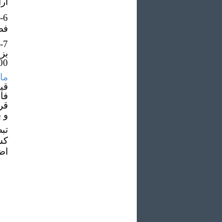
ار
فص
بز
1300000000
ماده
قي
فا
قر
و 
تب
کش
اض