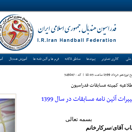
 ملی
گالری تصاویر
پیوندها
مناطق 8گانه
فرم ها و آئین نامه ها
آموزش هندبال
آم
نوزدهم خرداد 1399 ساعت 18:03
|
کد : 349867
طلاعیه کمیته مسابقات فدراسیون
یرات آئین نامه مسابقات در سال 1399
بسمه تعالی
اب آقای/سرکارخانم