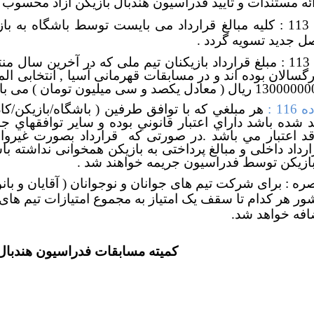
ائه مستندات و تأیید فدراسیون هندبال بازیکن آزاد محسوب 
6- 113 : کلیه مبالغ قرارداد می بایست توسط باشگاه به 
ل جدید تسویه گردد .
7- 113 : مبلغ قرارداد بازیکنان تیم ملی که در آخرین سال
رگسالان بوده اند و در مسابقات قهرمانی آسیا , انتخابی ال
 ریال ( معادل یکصد و سی میلیون تومان ) می باشد .
 116 :
هر مبلغي كه با توافق طرفين ( باشگاه/بازيكن/کاد
د شده باشد داراي اعتبار قانوني بوده و ساير توافقهاي 
قد اعتبار مي باشد .در صورتی که
قرارداد بصورت غیروا
ارداد داخلی و مبالغ پرداختی به بازیکن همخوانی نداشته
بازیکن توسط فدراسیون جریمه خواهند شد .
صره : برای شرکت تیم های جوانان و نوجوانان ( آقایان و با
ور هر کدام تا سقف یک امتیاز به مجموع امتیازات تیم های
افه خواهد شد.
کمیته مسابقات فدراسیون هندبال