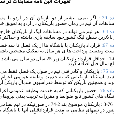
تغییرات آئین نامه مسابقات در سال 9
 39 :
اگر تیمی بیشتر از دو بازیکن آن در اردو یا م
ابقات آن تیم در زمان حضور بازیکنان در اردو به تعویق خواه
 64 :
هر تيم می تواند در مسابقات ليگ از بازیکنان خارج
بالاترین سطح لیگ کشورخود سابقه بازی داشته و حداکثر 35 سال سن داشته باشد .
 67:
قرارداد بازیکنان با باشگاه ها از یک فصل تا سه ف
یست وضعیت پرداخت ها ی هر سال به تفکیک مشخص باشد 
لغ سال قبل اضافه گردد .
 75 :
بازيکنان و کادر فنی تیم در طول يک فصل فقط می توا
شند باستثناء بازيکنانی که به خدمت وظيفه عمومی اعزام
ند و همچنین بازیکن که توسط فدراسیون هندبال بازیکن آزاد
ده 76 :
حضور بازيکنانی که به خدمت وظيفه عمومی اعزام
شگاه های کشور تابع ضوابط و مقررات تربيت بدنی نيروهای
3-76 : بازيکنان موضوع بند 2-74 در صورتيکه در تيم نظامی حضور يابند مدت زمان خدمت
ور در تيمهای نظامی به مدت قراردادقبلی آنها با باشگاه 