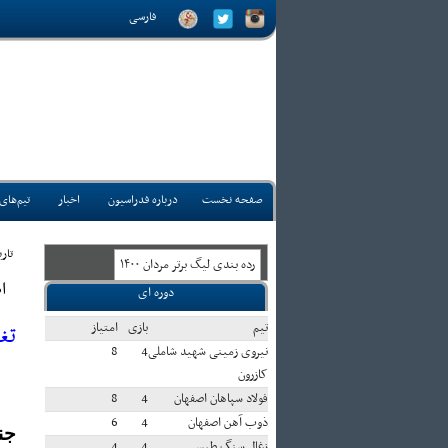
فارسی
صفحه نخست
درباره فدراسیون
اخبار
تیم‌های
تاريخ:
رده بندی ليگ برتر مردان ۱۴۰۰
ا
دوره ای
تيم
بازی
امتياز
تغی
نیروی زمینی شهید شاملی
4
8
کازرون
فولاد سپاهان اصفهان
4
8
ذوب آهن اصفهان
4
6
جن
زغال سنگ طبس
4
4