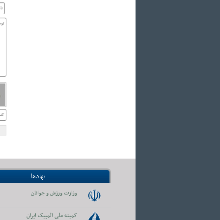
نهادها
وزارت ورزش و جوانان
کمیته ملی المپیک ایران