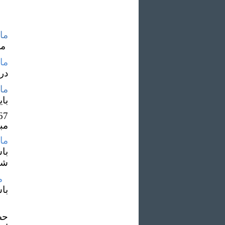
ماده
مس
ماده
در 
ماده
با
مب
ماده
با
شو
ما
با
حض