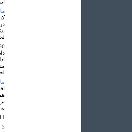
ای
ماده
که
در
نش
لح
0 :
دا
اد
مت
لح
ماده
اف
هم
بر
به 
1-111 : پذیرش و صدور کارت شرک
–
5