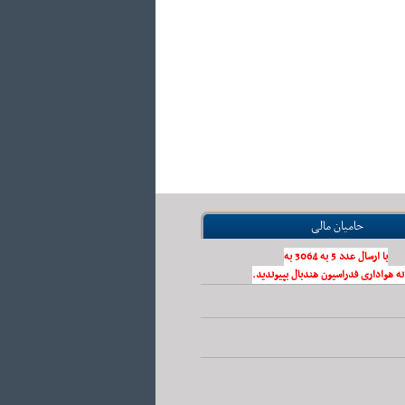
حامیان مالی
با ارسال عدد 5 به 3064 به
نه هواداری فدراسیون هندبال بپیوندید.