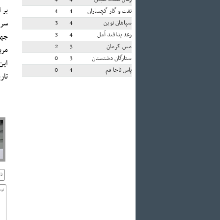
بر 
نفت و گاز گچساران
4
4
سرم
سپاهان نوین
4
3
رعد پدافند آمل
4
3
جها
مس کرمان
3
2
مربیگر
ستارگان دشتستان
3
0
این
پاس ناجا قم
4
0
تاریخ یکم تا 15 ماه دسامب