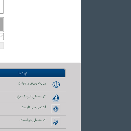
نهادها
وزارت ورزش و جوانان
کمیته ملی المپیک ایران
آکادمی ملی المپیک
کمیته ملی پارالمپیک