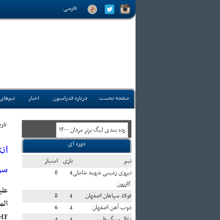
فارسی
صفحه نخست
درباره فدراسیون
اخبار
تیم‌های
تاريخ:
رده بندی ليگ برتر مردان ۱۴۰۰
دوره ای
ان
تيم
بازی
امتياز
سو
نیروی زمینی شهید شاملی
4
8
کازرون
علی
فولاد سپاهان اصفهان
4
8
الم
ذوب آهن اصفهان
4
6
HF:
زغال سنگ طبس
4
4