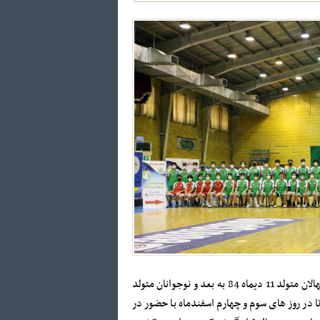
کمیته استعدادیابی فدراسیون هندبال چندی پیش طی اطلاعیه در قالب فراخوان ملی هندبال از نونهالان متولد 11 دیماه 84 به بعد و نوجوانان متولد
سانتیمتر به بالا هستند دعوت کرد تا در روز های سوم و چهارم اسفندماه با حضور در