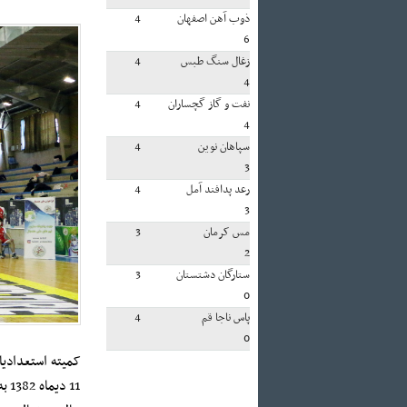
ذوب آهن اصفهان
4
6
زغال سنگ طبس
4
4
نفت و گاز گچساران
4
4
سپاهان نوین
4
3
رعد پدافند آمل
4
3
مس کرمان
3
2
ستارگان دشتستان
3
0
پاس ناجا قم
4
0