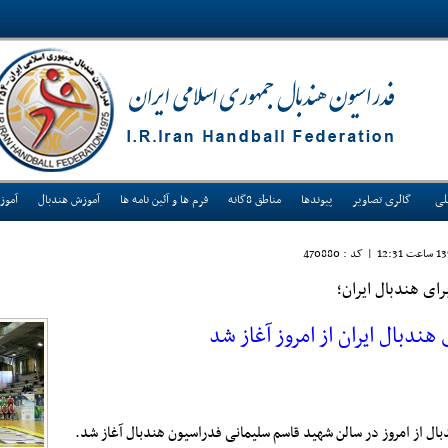
لی
گالری تصاویر
پیوندها
مناطق 8گانه
فرم ها و آئین نامه ها
آموزش هندبال
آموز
|
کد : 470880
ای هندبال ایران؛
هندبال ایران از امروز آغاز شد
بال از امروز در سالن شهید قاسم سلیمانی فدراسیون هندبال آغاز شد.