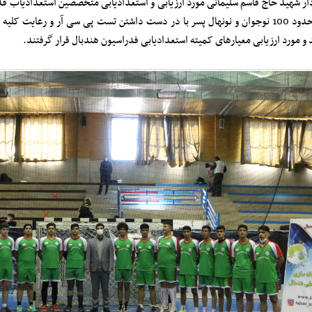
ار شهید حاج قاسم سلیمانی مورد ارزیابی و استعدادیابی متخصصین استعدادیاب فدر
سوم اسفندماه حدود 100 نوجوان و نونهال پسر با در دست داشتن تست پی سی آر و رعا
و مورد ارزیابی معیارهای کمیته استعدادیابی فدراسیون هندبال قرار گرفتند.