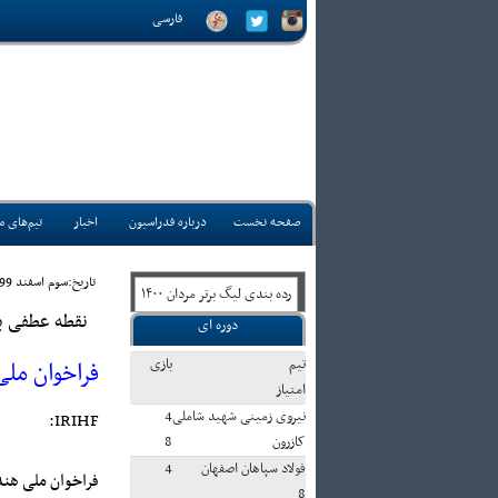
فارسی
صفحه نخست
درباره فدراسیون
اخبار
تیم‌های م
تاريخ:سوم اسفند 1399 ساعت 12:31
رده بندی ليگ برتر مردان ۱۴۰۰
نقطه عطفی بر
دوره ای
تيم
بازی
فراخوان ملی 
امتياز
نیروی زمینی شهید شاملی
4
IRIHF:
کازرون
8
فولاد سپاهان اصفهان
4
فراخوان ملی هند
8