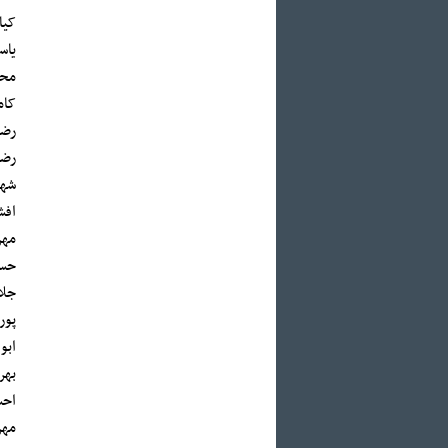
کیا
یاس
محم
کام
رضا
رضا
شها
افش
مهر
حسی
جلا
پور
ابو
بهر
احس
مهر