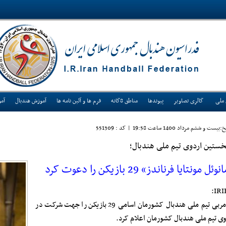
 ملی
گالری تصاویر
پیوندها
مناطق 8گانه
فرم ها و آئین نامه ها
آموزش هندبال
آم
:بيست و ششم مرداد 1400 ساعت 19:58
|
کد : 551309
خستین اردوی تیم ملی هندبال؛
وئل مونتایا فرناندز» 29 بازیکن را دعوت کرد
IRI
سرمربی تیم ملی هندبال کشورمان اسامی 29 بازیکن را جهت شرکت در
وی تیم ملی هندبال کشورمان اعلام کرد.