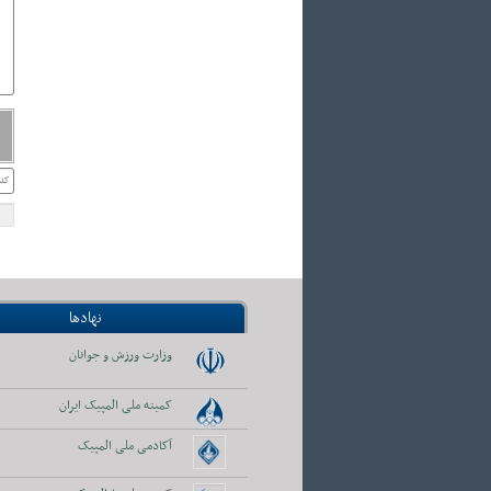
نهادها
وزارت ورزش و جوانان
کمیته ملی المپیک ایران
آکادمی ملی المپیک