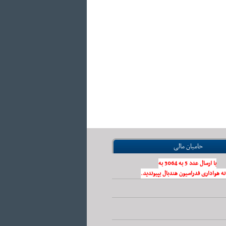
حامیان مالی
با ارسال عدد 5 به 3064 به
نه هواداری فدراسیون هندبال بپیوندید.