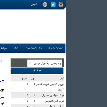
فارسی
صفحه نخست
درباره فدراسیون
اخبار
تیم‌های
تاريخ
رده بندی ليگ برتر مردان ۱۴۰۰
ن
دوره ای
تيم
بازی
امتياز
«مان
نیروی زمینی شهید شاملی
4
8
کازرون
HF:
فولاد سپاهان اصفهان
4
8
ذوب آهن اصفهان
4
6
ارد
زغال سنگ طبس
4
4