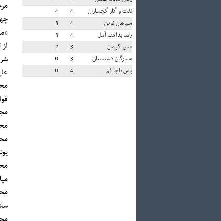
مرح
نفت و گاز گچساران
4
4
چهار روز 
سپاهان نوین
4
3
«ما
رعد پدافند آمل
4
3
مس کرمان
3
2
شرح
ستارگان دشتستان
3
0
پاس ناجا قم
4
0
علی
محم
فوا
مجت
محم
محم
یون
محم
میل
محم
سلا
محس