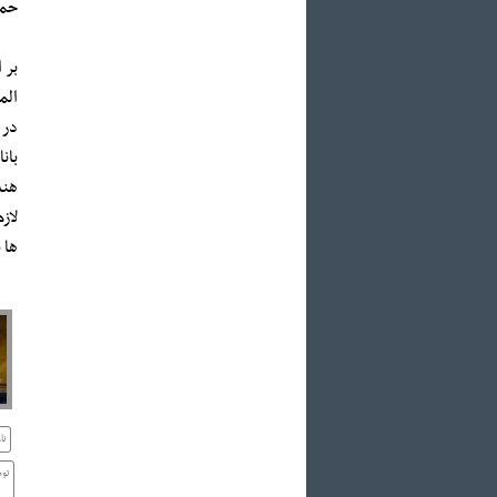
حمی
المپیک 
در 
بان
هند
لاز
ها بهمن