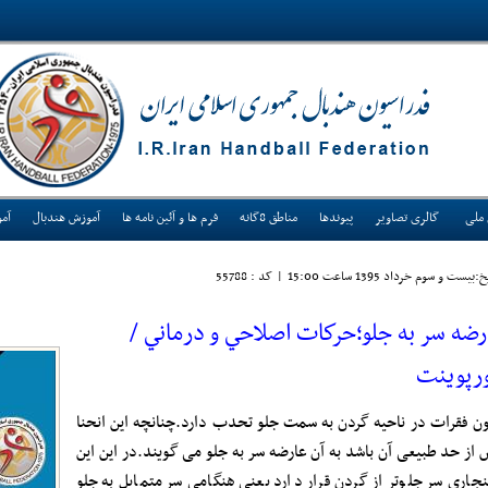
 ملی
گالری تصاویر
پیوندها
مناطق 8گانه
فرم ها و آئین نامه ها
آموزش هندبال
آم
:بيست و سوم خرداد 1395 ساعت 15:00
|
کد : 55788
رضه سر به جلو؛حركات اصلاحي و درماني /
ورپوینت
ن فقرات در ناحیه گردن به سمت جلو تحدب دارد.چنانچه این انحنا
 از حد طبیعی آن باشد به آن عارضه سر به جلو می گویند.در این این
نجاری سر جلوتر از گردن قرار دارد یعنی هنگامی سر متمایل به جلو