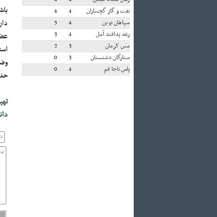
باش
نفت و گاز گچساران
4
4
دار
سپاهان نوین
4
3
رعد پدافند آمل
4
3
عضل
مس کرمان
3
2
است
ستارگان دشتستان
3
0
وضع
پاس ناجا قم
4
0
حدی
تهي
دان