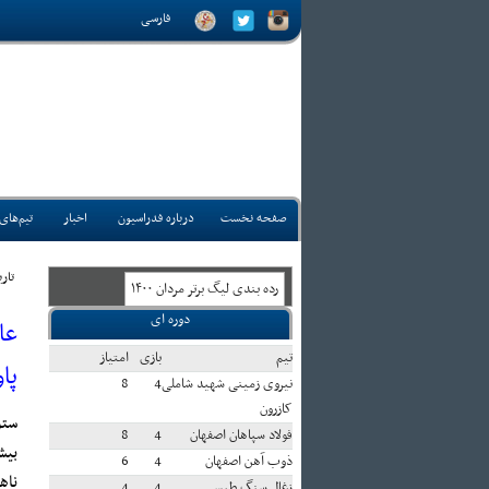
فارسی
صفحه نخست
درباره فدراسیون
اخبار
تیم‌های
تاريخ
رده بندی ليگ برتر مردان ۱۴۰۰
دوره ای
عا
تيم
بازی
امتياز
پا
نیروی زمینی شهید شاملی
4
8
کازرون
ستو
فولاد سپاهان اصفهان
4
8
بیش
ذوب آهن اصفهان
4
6
ناه
زغال سنگ طبس
4
4