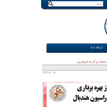
ارتباط با ما
سابقات و البسه فدراسیون
کد : 329260