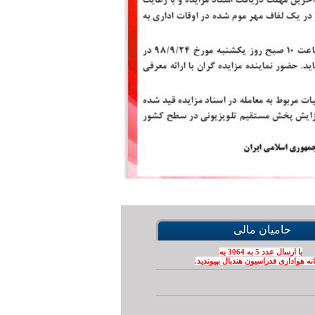
حامیان مالی
با ارسال عدد 5 به 3064 به
نه هواداری فدراسیون هندبال بپیوندید.