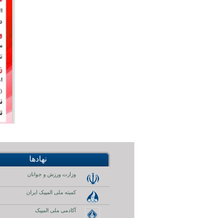
نهادها
وزارت ورزش و جوانان
کمیته ملی المپیک ایران
آکادمی ملی المپیک