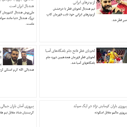
لژیونرهای ایرانی
هندبال ایران است
تیم هندبال لخویای قطر با درخشش
ملی‌پوش هندبال کشورمان گفت
لژیونرهای ایرانی خود نایب قهرمان کاپ
بزرگ هندبال دنیا مانند سوئد
میر قطر شد.
ماست.
لخویای قطر فاتح جام باشگاه‌های آسیا
و
لخویای قطر قهرمان هجدهمین دوره جام
ا
باشگاههای آسیا شد.
پی
هندبالی الله کرم استکی لژیو
یروزی یاران کومایش نژاد در لیگ سوئد
پیروزی آسان یاران جمالی
یروزی مالمو مقابل اسکوده
کریستیان شتاد مقابل تیم ها