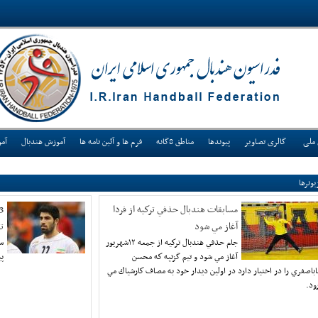
 ملی
گالری تصاویر
پیوندها
مناطق 8گانه
فرم ها و آئین نامه ها
آموزش هندبال
آم
یونرها
مسابقات هندبال حذفي تركيه از فردا
آغاز مي شود
ت
جام حذفي هندبال تركيه از جمعه ١٢شهريور
سج
آغاز مي شود و تيم گزتپه كه محسن
پی
اباصفري را در اختيار دارد در اولين ديدار خود به مصاف كارشياك مي
ود.