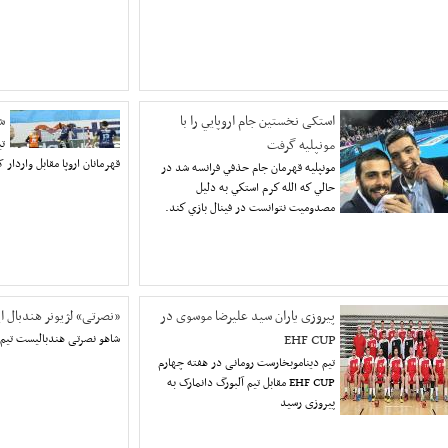
استکی نخستين جام اروپايي را با
ش
مونپلیه گرفت
تی
قهرمانان اروپا مقابل واردا
مونپليه قهرمان جام حذفي فرانسه شد در
حالي كه الله كرم استكي به دليل
مصدوميت نتوانست در فينال بازي كند.
پیروزی یاران سید علیرضا موسوی در
«نصرتی» لژیونر هندبال ا
EHF CUP
شاهو نصرتی هندبالیست تیم
تیم دیناموبخارست رومانی در هفته چهارم
EHF CUP مقابل تیم آلبورگ دانمارک به
پیروزی رسید