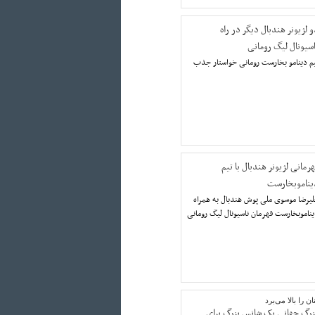
و لژیونر هندبال دیگر در راه
اسیونال لیگ رومانی
م دینامو بخارست رومانی خواستار جذب
رمانی لژیونر هندبال با تیم
یناموبخارست
یرضا موسوی ملی پوش هندبال به همراه
ناموبخارست قهرمان ناسیونال لیگ رومانی
 را بالا می‌برد
بزرگ جهانی یک شانس بزرگ برای