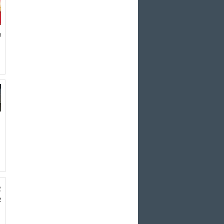
ا
پ
پ