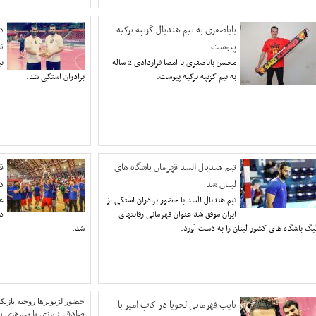
باباصفری به تیم هندبال گزتپه ترکیه
د
پیوست
ن
محسن باباصفری با امضا قراردادی 2 ساله
تی
به تیم گزتپه ترکیه پیوست.
برادران استکی شد.
تیم هندبال السد قهرمان باشگاه های
قه
لبنان شد
د
‎تیم هندبال السد با حضور برادران استکی از
عل
ایران موفق شد عنوان قهرمانی رقابتهای
دی
یگ باشگاه های کشور لبنان را به دست آورد.
شد.
نایب قهرمانی لخویا در کاپ امیر با
حضور لژیونرها روحیه بازیکنان
صادقی: بازی با تیم‌های 