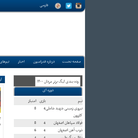
فارسی
صفحه نخست
درباره فدراسیون
اخبار
تیم‌های
لژ
رده بندی ليگ برتر مردان ۱۴۰۰
دوره ای
تيم
بازی
امتياز
نیروی زمینی شهید شاملی
4
8
کازرون
ب
فولاد سپاهان اصفهان
4
8
ر
ذوب آهن اصفهان
4
6
زغال سنگ طبس
4
4