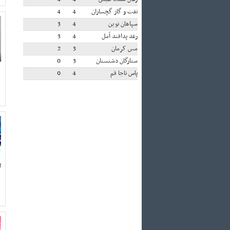
نفت و گاز گچساران
4
4
سپاهان نوین
4
3
رعد پدافند آمل
4
3
مس کرمان
3
2
ستارگان دشتستان
3
0
پاس ناجا قم
4
0
ل