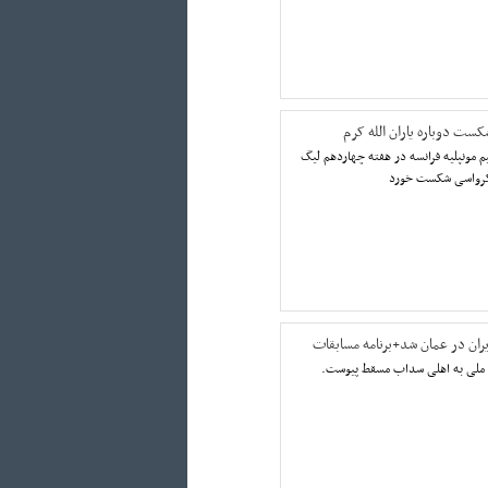
کست دوباره یاران الله کرم
م مونپلیه فرانسه در هفته چهاردهم لیگ
ر کرواسی شکست خورد
یران در عمان شد+برنامه مسابقات
 ملی به اهلی سداب مسقط پیوست.