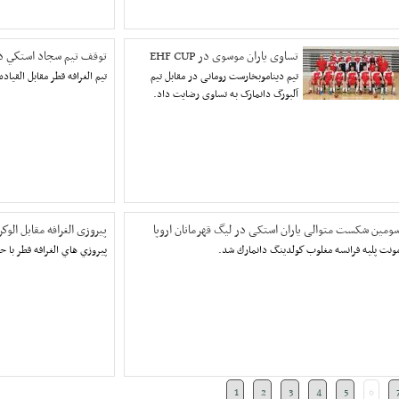
تساوی یاران موسوی در EHF CUP
توقف تيم سجاد استكي د
تیم دیناموبخارست رومانی در مقابل تیم
تيم الغرافه قطر مقابل القياد
آلبورگ دانمارک به تساوی رضایت داد.
ومین شکست متوالی یاران استکی در لیگ قهرمانان اروپا
پیروزی الغرافه مقابل الوكر
ونت پليه فرانسه مغلوب كولدينگ دانمارك شد.
پيروزي هاي الغرافه قطر با 
1
2
3
4
5
6