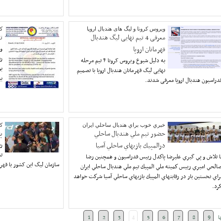
ویروس کرونا و لیگ های هندبال اروپا
کر
معرفی 4 تیم نهایی لیگ هندبال
ت
قهرمانان اروپا
وی
رق
به دلیل شیوع ویروس کرونا ۴ تیم مرحله
بو
نهایی لیگ قهرمانان هندبال اروپا با تصمیم
بی
دراسیون هندبال اروپا معرفی شدند.
خبري خوب براي هندبال ساحلي ايران
کر
حضور تيم ملي هندبال ساحلي
پ
درالمپيك بازيهاي ساحلي آسيا
رق
تع
ا تلاش و پي گيري عليرضا پاكدل رييس فدراسيون و همچنين رضا
سازمان لیگ این کشور با قهر
الحي اميري رييس كميته ملي المپيك تيم ملي هندبال ساحلي ايران
راي نخستين بار در رقابتهاي المپيك بازيهاي ساحلي آسيا شركت خواهد
رد.
ا
9
8
7
6
5
4
3
2
1