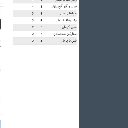
نفت و گاز گچساران
4
4
سپاهان نوین
4
3
رعد پدافند آمل
4
3
مس کرمان
3
2
ستارگان دشتستان
3
0
خ
پاس ناجا قم
4
0
ن