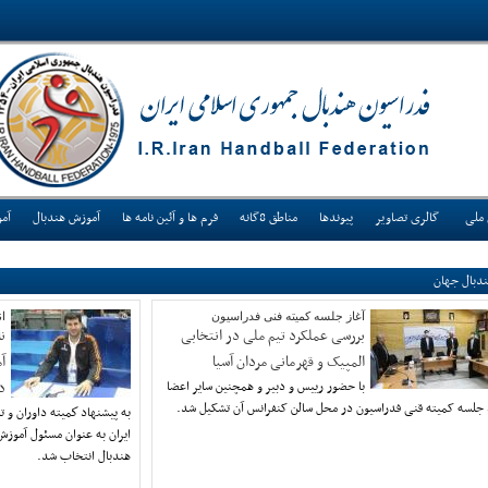
 ملی
گالری تصاویر
پیوندها
مناطق 8گانه
فرم ها و آئین نامه ها
آموزش هندبال
آم
دبال جهان
آغاز جلسه کمیته فنی فدراسیون
ان
بررسی عملکرد تیم ملی در انتخابی
ن
المپیک و قهرمانی مردان آسیا
آ
با حضور رییس و دبیر و همچنین سایر اعضا
د
 جلسه کمیته قنی فدراسیون در محل سالن کنفرانس آن تشکیل شد.
به پيشنهاد كميته داوران و ت
ايران به عنوان مسئول آموزش
هندبال انتخاب شد.