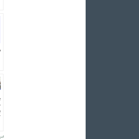
ف
ب
ص
ب
ك
انته