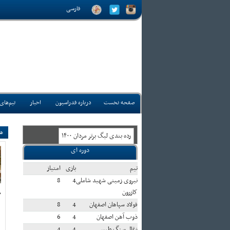
فارسی
صفحه نخست
درباره فدراسیون
اخبار
تیم‌های
هن
رده بندی ليگ برتر مردان ۱۴۰۰
دوره ای
تيم
بازی
امتياز
نیروی زمینی شهید شاملی
4
8
کازرون
،
فولاد سپاهان اصفهان
4
8
ذوب آهن اصفهان
4
6
زغال سنگ طبس
4
4