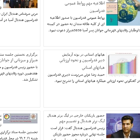
اطلاعیه مهم روابط عمومی
و
فدراسیون
مربي سرشناس هندبال ايران 
روابط عمومی فدراسیون با صدور اطلاعیه
فدراسيون هندبال آسيا در آم
ای از کلیه علاقه مندان به حضور در کمیته
اوطلبان رقابتهای قهرمانی جوانان پسر آسیا 2020شیراز دعوت نمود.
هياتهاي استاني در بوته آزمايش
برگزاری نخستین جلسه ستاد 
دبير فدراسيون و نحوه ارزيابي
شیراز و میزبانی از جوانان
هياتهاي استاني
با حضور رییس فدراسیون و س
هفدهمین دوره رقابتهای قهر
حميد رضا عزتي سرپرست دبيري فدراسيون
تشکیل شد.
ر گفتگويي نحوه ارزيابي عملكرد هياتهاي استاني را تشريح نمود.
حضور بازیکنان خارجی در لیگ برتر هندبال
ن
لیگ برتر هندبال و تصمیم مهم
قه
ت
رییس فدراسیون هندبال گفت: قرار است
نخستين جلسه ستاد برگزاري ر
جلسه نهایی درباره مجوز حضور بازیکن
شنبه ٩٩.٢.١٦ در محل فدراسيون برگزارخواهدشد.