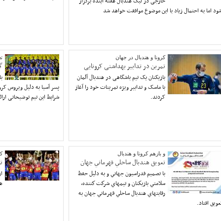
خارجی در لیگ هندبال هفته آینده برگزار
ود اما به احتمال زیاد با این موضوع موافقت خواهد شد
کرونا و هندبال در جهان
تع
تمرین در تدابیر بهداشتی کرونایی
گ
بازیکنان یک تیم باشگاهی در هندبال آلمان
با
با ماسک و تدابیر ویژه تمرینات خود را آغاز
پسر آسیا به دلیل ویروس کرون
کردند.
شرایط این تیم توضیحاتی ارائ
و بازهم كرونا و هندبال
كر
تعويق هندبال ساحلي قهرماني جهان
ت
با تصميم فدراسيون جهاني و به دليل حفظ
از
سلامتي بازيكنان و تيمهاي شركت كننده،
هن
رقابتهاي هندبال ساحلي قهرماني جهان به
عويق افتاد.