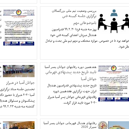
بررسي وضعيت تيم ملي بزرگسالان
نه
برگزاري جلسه كميته فني
پ
ت
باموضوعاتي مهم
از
روز سه شنبه فردا ٩٩.٢.٣٠ فدراسيون
جد
هندبال ميزبان اعضاي كميته فني خود
قه
واهد بود تا در خصوص. موارد مختلف و مهم تيم ملي بحث و تبادل
ظر شود.
هفدهمين دوره رقابتهاي جوانان پسر آسيا
هف
تاييد تاريخ جديد پيشنهادي قهرماني
پ
ب
جوانان آسيا
جوانان آسيا در شيراز
تاريخ جديد پيشنهادي فدراسيون هندبال
نخستين جلسه ستاد برگزاري 
ايران جهت برگزاري هفدهمين دوره
آسيا ٢٠٢٠ شيراز با حض
رقابتهاي قهرماني جوانان پسر آسيا شيراز
پيشكسوتان و مسئولان هندبال
٢٠٢٠ مورد تاييد قرار گرفت.
گذشته سه شنبه ٩٩.٢.٢٣ در محل خانه بسكتبال. اين شهر برگزارشد
رقابتهای هندبال قهرمانی جوانان پسر آسیا
حب
سیراز 2020
ع