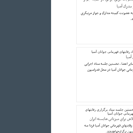
 مدرك آسيا
به عضويت كميته مدارك و جواز مربيگري
د.
رقابتهای قهرمانی جوانان آسیا
 آسیا
ایر اعضا ، نخستین جلسه ستاد اجرایی
مانی جوانان آسیا در محل فدراسیون
خستين جلسه ستاد برگزاري رقابتهاي
رماني جوانان آسيا
لاش براي ميزباني شايسته ايران
قابتهاي قهرماني جوانان آسيا فردا سه