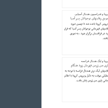
ونا و فدراسیون هندبال آسیایی
عویق رقابتهای نوجوانان پسر آسیا
روس کرونا باعث شد تا نهمین دوره
ابتهای قهرمانی نوجوانان پسر آسیا که قرار
د در قزاقستان برگزار شود ، به تعویق
افتد.
ونا و لیگ هندبال فرانسه
اری سن ژرمن قهرمان زود هنگام
ابتهای لیگ برتر هندبال فرانسه با توجه به
طیلی موقت به دلیل ویروس کرونا با اعلام
مانی پاری سن ژرمن پایان یافت.