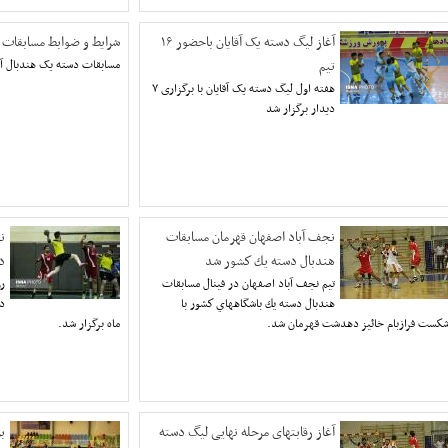
آغاز لیگ دسته یک آقایان باحضور ۱۶
شرایط و ضوابط مسابقات 
تیم
مسابقات دسته یک هندبال آقا
هفته اول لیگ دسته یک آقایان با برگزاری ۷
دیدار برگزار شد
نجف آباد اصفهان قهرمان مسابقات
ن
هندبال دسته يك كشور شد
د
تيم نجف آباد اصفهان در فينال مسابقات
رو
هندبال دسته يك باشگاههاي كشور با
كست فرازبام خائيز دهدشت قهرمان شد.
ماه برگزار شد.
آغاز رقابتهای مرحله نهایی لیگ دسته
ب