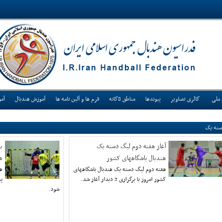
 ملی
گالری تصاویر
پیوندها
مناطق 8گانه
فرم ها و آئین نامه ها
آموزش هندبال
آم
ته یک
آغاز هفته دوم لیگ دسته یک
ب
هندبال باشگاههای کشور
ه
هفته دوم لیگ دسته یک هندبال باشگاههای
هف
کشور امروز با برگزاری 2 دیدار آغاز شد.
شود.