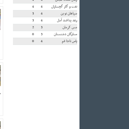
نفت و گاز گچساران
4
4
سپاهان نوین
4
3
رعد پدافند آمل
4
3
مس کرمان
3
2
ستارگان دشتستان
3
0
پاس ناجا قم
4
0
ش