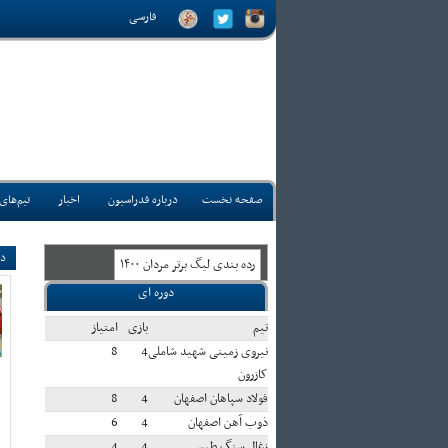
فارسی
صفحه نخست
درباره فدراسیون
اخبار
تیم‌های
دس
رده بندی ليگ برتر مردان ۱۴۰۰
دوره ای
تيم
بازی
امتياز
نیروی زمینی شهید شاملی
4
8
کازرون
فولاد سپاهان اصفهان
4
8
ذوب آهن اصفهان
4
6
زغال سنگ طبس
4
4