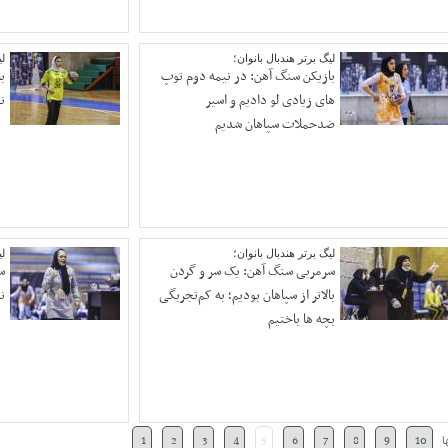
لیگ برتر هندبال بانوان؛
لی
بازیکن سنگ آهن: در نیمه دوم توپ
ب
های زیادی لو دادیم و اسیر
ن
ضدحملات سپاهان شدیم
لیگ برتر هندبال بانوان؛
لی
سرمربی سنگ آهن: یک سر و گردن
سر
بالاتر از سپاهان بودیم؛ به کم‌تجربگی
ن
بچه ها باختیم
ا
10
9
8
7
6
5
4
3
2
1