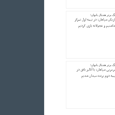
گ برتر هندبال بانوان؛
ازیکن سپاهان: در نیمه اول تمرکز
داشتیم و عجولانه بازی کردیم
گ برتر هندبال بانوان؛
مربی سپاهان: با آنالیز بافق در
یمه دوم برنده میدان شدیم