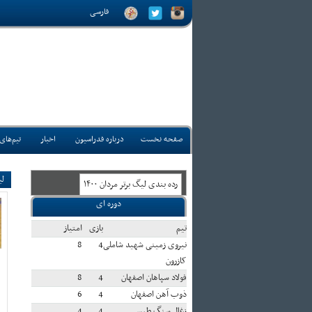
فارسی
صفحه نخست
درباره فدراسیون
اخبار
تیم‌های
لی
رده بندی ليگ برتر مردان ۱۴۰۰
دوره ای
تيم
بازی
امتياز
نیروی زمینی شهید شاملی
4
8
کازرون
فولاد سپاهان اصفهان
4
8
ذوب آهن اصفهان
4
6
زغال سنگ طبس
4
4