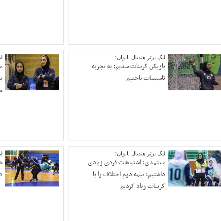
لیگ برتر هندبال بانوان؛
لی
بازیکن کربنات سدیم: به تجربه
م
تاسیسات باختیم
ب
م
لیگ برتر هندبال بانوان؛
لی
معتمدی: اشتباهات فردی زیادی
ش
داشتیم؛ نیمه دوم اختلاف را با
د
کربنات زیاد کردیم