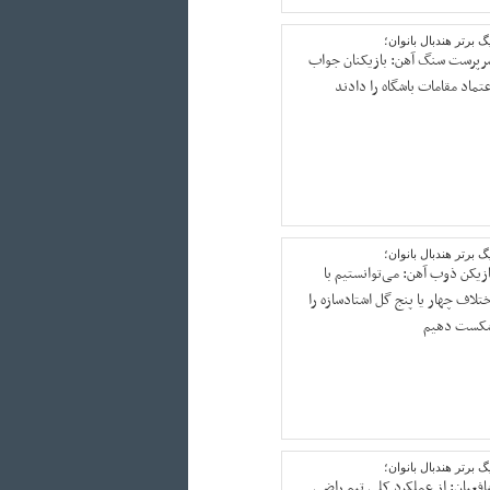
گ برتر هندبال بانوان؛
رپرست سنگ آهن: بازیکنان جواب
عتماد مقامات باشگاه را دادند
گ برتر هندبال بانوان؛
ازیکن ذوب آهن: می‌توانستیم با
ختلاف چهار یا پنج گل اشتادسازه را
کست دهیم
گ برتر هندبال بانوان؛
افعیان: از عملکرد کلی تیم راضی