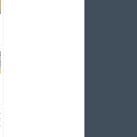
د
پ
ن