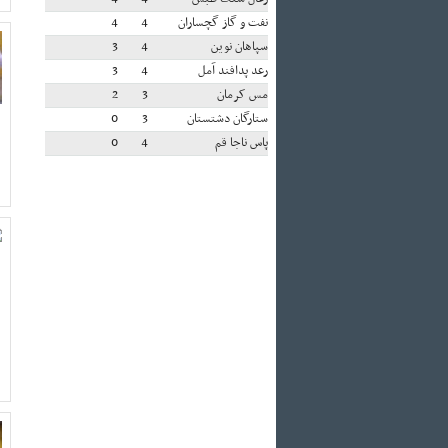
نفت و گاز گچساران
4
4
سپاهان نوین
4
3
رعد پدافند آمل
4
3
مس کرمان
3
2
ستارگان دشتستان
3
0
پاس ناجا قم
4
0