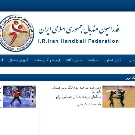
 ملی
گالری تصاویر
پیوندها
مناطق 8گانه
فرم ها و آئین نامه ها
آموزش هندبال
آم
گ برتر
دور رفت مرحله دوم لیگ برتر هندبال
لی
بانوان؛
د
سپاهان برنده جدال حساس برابر
ها
تاسیسات دریایی
ش