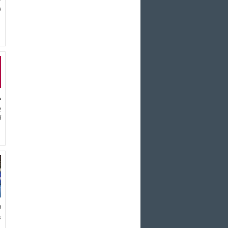
ت
م
ب
آ
ا
5بازی 