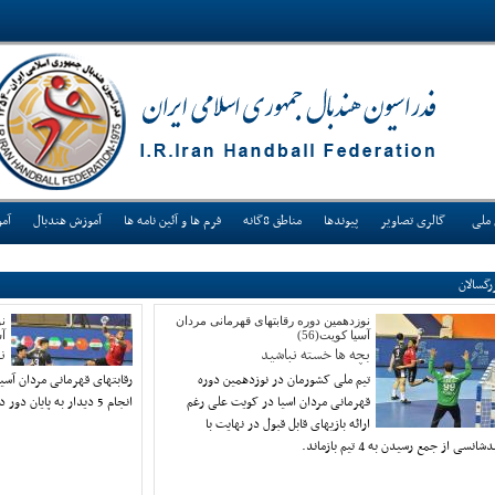
 ملی
گالری تصاویر
پیوندها
مناطق 8گانه
فرم ها و آئین نامه ها
آموزش هندبال
آم
رگسالان
نوزدهمین دوره رقابتهای قهرمانی مردان
نو
آسیا کویت(56)
آس
بچه ها خسته نباشید
ن
تیم ملی کشورمان در نوزدهمین دوره
قهرمانی مردان اسیا در کویت علی رغم
انجام 5 دیدار به پایان دور دوم گروهی خود رسید.
ارائه بازیهای قابل قبول در نهایت با
دشانسی از جمع رسیدن به 4 تیم بازماند.