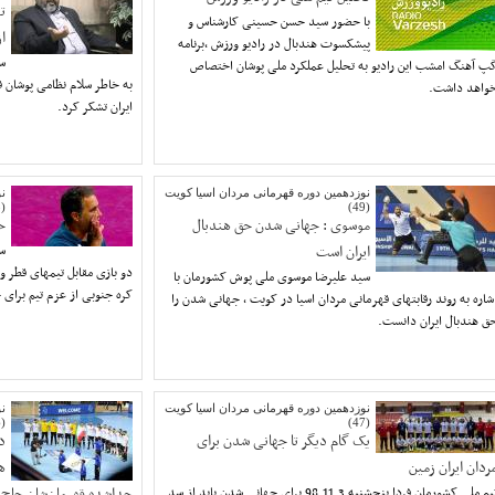
ت
با حضور سید حسن حسینی کارشناس و
ا
پیشکسوت هندبال در رادیو ورزش ،برنامه
سر
پ آهنگ امشب این رادیو به تحلیل عملکرد ملی پوشان اختصاص
به خاطر سلام نظامی پوشان ق
واهد داشت.
ایران تشکر کرد.
نوزدهمین دوره قهرمانی مردان اسیا کویت
ن
(48)
(49)
موسوی : جهانی شدن حق هندبال
ح
ایران است
سر
دو بازی مقابل تیمهای قطر و
سید علیرضا موسوی ملی پوش کشورمان با
کره جنوبی از عزم تیم برا
شاره به روند رقابتهای قهرمانی مردان اسیا در کویت ، جهانی شدن را
ق هندبال ایران دانست.
نوزدهمین دوره قهرمانی مردان اسیا کویت
ن
(46)
(47)
یک گام دیگر تا جهانی شدن برای
د
ردان ایران زمین
ه
تیم ملی کشورمان فردا پنجشنبه 98.11.3 برای جهانی شدن باید از سد
جدا‌شده قهرمان‌شان حاج 