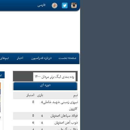
فارسی
صفحه نخست
درباره فدراسیون
اخبار
تیم‌های
بز
رده بندی ليگ برتر مردان ۱۴۰۰
دوره ای
تيم
بازی
امتياز
نیروی زمینی شهید شاملی
4
8
کازرون
فولاد سپاهان اصفهان
4
8
ب
ذوب آهن اصفهان
4
6
زغال سنگ طبس
4
4