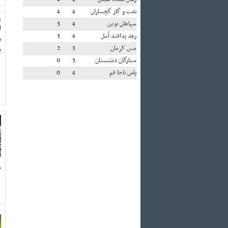
نفت و گاز گچساران
4
4
ن
سپاهان نوین
4
3
ا
رعد پدافند آمل
4
3
ن
مس کرمان
3
2
ب
ستارگان دشتستان
3
0
پاس ناجا قم
4
0
د