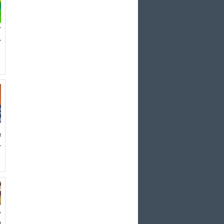
گ
خ
ا
ح
م