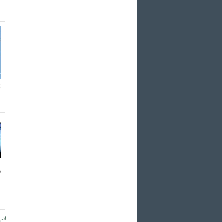
آ
ن
انته