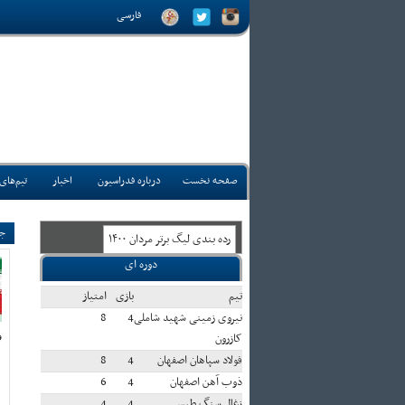
فارسی
صفحه نخست
درباره فدراسیون
اخبار
تیم‌های
جو
رده بندی ليگ برتر مردان ۱۴۰۰
دوره ای
تيم
بازی
امتياز
نیروی زمینی شهید شاملی
4
8
و
کازرون
فولاد سپاهان اصفهان
4
8
ذوب آهن اصفهان
4
6
زغال سنگ طبس
4
4