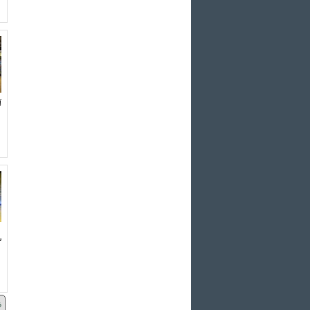
آ
ش
6