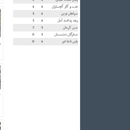
نفت و گاز گچساران
4
4
سپاهان نوین
4
3
رعد پدافند آمل
4
3
مس کرمان
3
2
ستارگان دشتستان
3
0
پاس ناجا قم
4
0
ر
ع