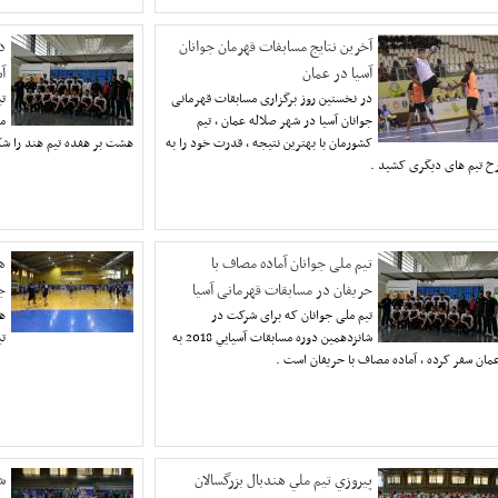
آخرین نتایج مسابفات قهرمان جوانان
د
آسیا در عمان
آ
در نخستین روز برگزاری مسابقات قهرمانی
تی
جوانان آسیا در شهر صلاله عمان ، تیم
مس
کشورمان با بهترین نتیجه ، قدرت خود را به
هشت بر هفده تیم هند را ش
خ تیم های دیگری کشید .
تیم ملی جوانان آماده مصاف با
ه
حریفان در مسابقات قهرمانی آسیا
ج
تیم ملی جوانان که برای شرکت در
شانزدهمين دوره مسابقات آسيايي 2018 به
تی
مان سفر کرده ، آماده مصاف با حریفان است .
پيروزي تيم ملي هندبال بزرگسالان
ش