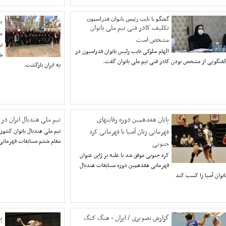
گفتگو با نایب رئیس بانوان فدراسیون
ب
تکلیف کادر فنی تیم ملی بانوان
م
مشخص است
تی
الهام سلوکی نایب رئیس بانوان فدراسیون در
فتگویی از مشخص بودن کادر فنی تیم ملی بانوان گفت.
به ایران بازگشت.
پایان هفدهمین دوره رقابتهای
تیم ملی هندبال ایران در 
قهرمانی زنان آسیا با قهرمانی کره
تیم ملی هندبال بانوان کشورم
مقام ششم مسابقات قهرمانی
جنوبی
کره جنوبی موفق شد با غلبه بر ژاپن عنوان
قهرمانی هفدهمین دوره مسابقات هندبال
انوان آسیا را کسب کند
گزارش تصویری / ایران - هنگ کنگ
پ