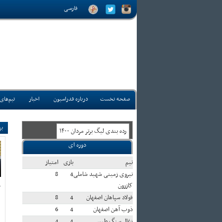
فارسی
صفحه نخست
درباره فدراسیون
اخبار
تیم‌های
بز
رده بندی ليگ برتر مردان ۱۴۰۰
دوره ای
تيم
بازی
امتياز
نیروی زمینی شهید شاملی
4
8
کازرون
ک
فولاد سپاهان اصفهان
4
8
ذوب آهن اصفهان
4
6
زغال سنگ طبس
4
4