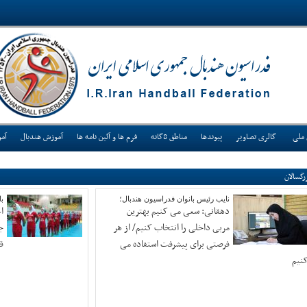
 ملی
گالری تصاویر
پیوندها
مناطق 8گانه
فرم ها و آئین نامه ها
آموزش هندبال
آم
رگسالان
نایب رئیس بانوان فدراسیون هندبال؛
با
دهقانی: سعی می کنیم بهترین
اع
مربی داخلی را انتخاب کنیم/ از هر
ج
فرصتی برای پیشرفت استفاده می
ق
نیم