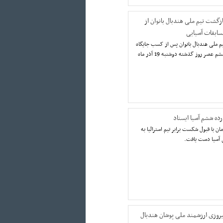
ازگشت تیم ملی هندبال بانوان از
سابقات آسیایی
م ملی هندبال بانوان پس از کسب جایگاه
ششم عصر روز گذشته دوشنبه 19 آذر ماه
رده ششم آسیا ایستاد
ان با قبول شکست برابر تیم استرالیا به
 آسیا دست یافت.
یروزی ارزشمند ملی پوشان هندبال