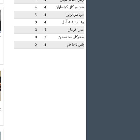
نفت و گاز گچساران
4
4
سپاهان نوین
4
3
رعد پدافند آمل
4
3
مس کرمان
3
2
ستارگان دشتستان
3
0
گ
پاس ناجا قم
4
0
ب