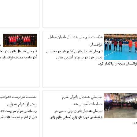
شكست تيم ملي هندبال بانوان مقابل
ب
قزاقستان
با
تيم ملي هندبال بانوان كشورمان در نخستين
ديدار خود در بازيهاي آسيايي مقابل
آذر ماه به مصاف قزاقستان م
زاقستان نتيجه را واگذار كرد.
تيم ملي هندبال بانوان عازم
نشست سرپرست فدراسیون ه
مسابقات آسيايي شد
پیش از اعزام به ژاپن
تيم ملي هندبال بانوان براي حضور در
رمضانعلی دولو سرپرست فدراس
هفدهمين دوره بازيهاي آسيايي عازم ژاپن
قبل از اعزام به مسابقات آسی
د.