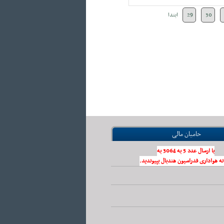
30
29
ابتدا
حامیان مالی
با ارسال عدد 5 به 3064 به
نه هواداری فدراسیون هندبال بپیوندید.