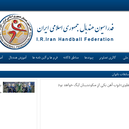
 ملی
گالری تصاویر
پیوندها
مناطق 8گانه
فرم ها و آئین نامه ها
آموزش هندبال
آم
ابقات بانوان
لوی:ذوب آهن یکی از سکونشینان لیگ خواهد بود
بر
م