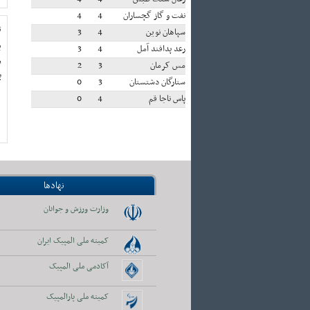
نفت و گاز گچساران
4
4
ث
سپاهان نوین
4
3
ب
رعد پدافند آمل
4
3
د
مس کرمان
3
2
پ
ستارگان دشتستان
3
0
پاس ناجا قم
4
0
نهادها
وزارت ورزش و جوانان
کمیته ملی المپیک ایران
آکادمی ملی المپیک
کمیته ملی پارالمپیک