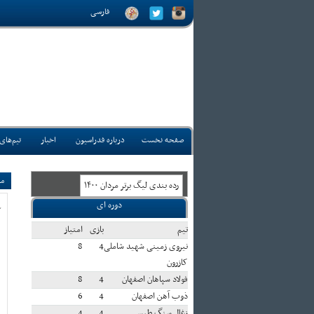
فارسی
صفحه نخست
درباره فدراسیون
اخبار
تیم‌های
مس
رده بندی ليگ برتر مردان ۱۴۰۰
دوره ای
ع
تيم
بازی
امتياز
نیروی زمینی شهید شاملی
4
8
کازرون
فولاد سپاهان اصفهان
4
8
ذوب آهن اصفهان
4
6
زغال سنگ طبس
4
4