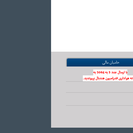
حامیان مالی
با ارسال عدد 5 به 3064 به
نه هواداری فدراسیون هندبال بپیوندید.