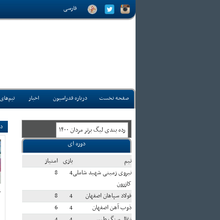
فارسی
صفحه نخست
درباره فدراسیون
اخبار
تیم‌های
دا
رده بندی ليگ برتر مردان ۱۴۰۰
دوره ای
تيم
بازی
امتياز
نیروی زمینی شهید شاملی
4
8
کازرون
ک
فولاد سپاهان اصفهان
4
8
ذوب آهن اصفهان
4
6
زغال سنگ طبس
4
4