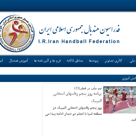
 ملی
گالری تصاویر
پیوندها
مناطق 8گانه
فرم ها و آئین نامه ها
آموزش هندبال
آم
نش آموزی
تیم ملی در قطر(33)
برنامه روز پنجم رقابتهای انتخابی
المپیک
روز پنجم رقابتهای انتخابی المپیک در
منطقه اسیا با انجام دو دیدار ادامه پیدا می
ند.