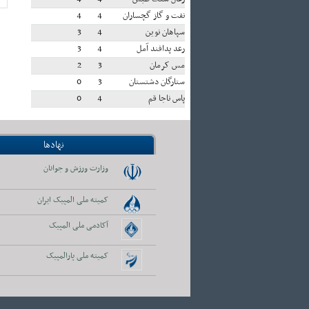
نفت و گاز گچساران
4
4
سپاهان نوین
4
3
رعد پدافند آمل
4
3
مس کرمان
3
2
ستارگان دشتستان
3
0
پاس ناجا قم
4
0
نهادها
وزارت ورزش و جوانان
کمیته ملی المپیک ایران
آکادمی ملی المپیک
کمیته ملی پارالمپیک