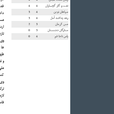
قدم
نفت و گاز گچساران
4
4
سپاهان نوین
4
3
داد
رعد پدافند آمل
4
3
مسع
مس کرمان
3
2
ارد
ستارگان دشتستان
3
0
تاز
پاس ناجا قم
4
0
وی 
ها 
ظهر
و ت
ملی
کند
وی 
ترک
لاز
قاس