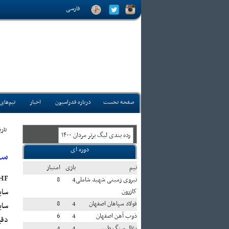
فارسی
صفحه نخست
درباره فدراسیون
اخبار
تیم‌های
تاريخ
رده بندی ليگ برتر مردان ۱۴۰۰
دوره ای
سا
تيم
بازی
امتياز
HF:
نیروی زمینی شهید شاملی
4
8
سای
کازرون
فولاد سپاهان اصفهان
4
8
ذوب آهن اصفهان
4
6
دقی
زغال سنگ طبس
4
4