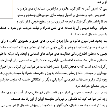
ازی شد.
تی که امروز آغاز به کار کرد، علاوه بر دارابودن استانداردهای لازم و به
 کدنویسی دنیا و منطبق بر اصول بهینه سازی موتورهای جستجو و سئو،
لحاظ پارامترهای گرافیک و تجربه کاربری نیز در سطح خوبی قرار دارد و
وانی برنامه نویسی آن با نسخه های تلفن همراه و تبلت موجب می شود تا علاقمن
اسیون هندبال استفاده کنند.
ت جدید فدراسیون علاوه بر دارا بودن کارتابل های خبری و تصویری کامل، دار
لف فدراسیون است و همچنین ویژگی خوبی در نمایش عکس و ویدئو نسبت به سایت 
نین به منظور اطلاع رسانی فعالیت های هیات های استانی و ایجاد یک شبکه داخلی 
ت های استانی یک صفحه اختصاصی طراحی و یک کارتابل اختصاصی برای ارسال خبر
 گرفته شده است که به محض تکمیل شدن اطلاعات هر هیات، این کارتابل در اختیار 
ورداری از سیستم اطلاع رسانی مسابقات به روز و قدرتمند همراه با سیستم نتایج زن
ویژه لیگ برتر و مسابقات قهرمانی آسیا یکی دیگر از امکاناتی هست که سایت فدراس
ارجی متمایز خواهد کرد.
وه بر این با توجه به میزبانی ایران در رقابت های قهرمانی مردان آسیا در بهمن م
ز به کار خواهد کرد که مکملی بر میزبانی شایسته ایران از این رقابت هاست.
م به ذکر است جامعه هندبال، خبرنگاران و علاقمندان ورزش هندبال از این پس می تو