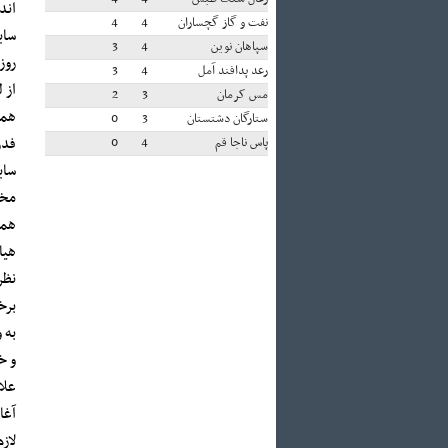
اند
نفت و گاز گچساران
4
4
سای
سپاهان نوین
4
3
روز
رعد پدافند آمل
4
3
از 
مس کرمان
3
2
همخ
ستارگان دشتستان
3
0
فدر
پاس ناجا قم
4
0
سای
مخت
همچ
هیا
نظر
برخ
به 
و خ
علا
آغا
لاز