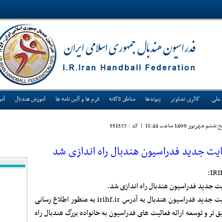
 ملی
گالری تصاویر
پیوندها
مناطق 8گانه
فرم ها و آئین نامه ها
آموزش هندبال
آم
:ششم شهريور 1400 ساعت 11:44
|
کد : 551322
یت جدید فدراسیون هندبال راه اندازی شد
IRI
ت جدید فدراسیون هندبال راه اندازی شد.
سایت جدید فدراسیون هندبال به آدرس irihf.ir به منظور اطلاع رسانی
ق تر و توسعه ارائه فعالیت های فدراسیون به خانواده بزرگ هندبال راه