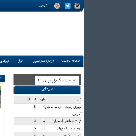
فارسی
صفحه نخست
درباره فدراسیون
اخبار
تیم‌های
گف
رده بندی ليگ برتر مردان ۱۴۰۰
دوره ای
تيم
بازی
امتياز
نیروی زمینی شهید شاملی
4
8
کازرون
فولاد سپاهان اصفهان
4
8
ذوب آهن اصفهان
4
6
زغال سنگ طبس
4
4