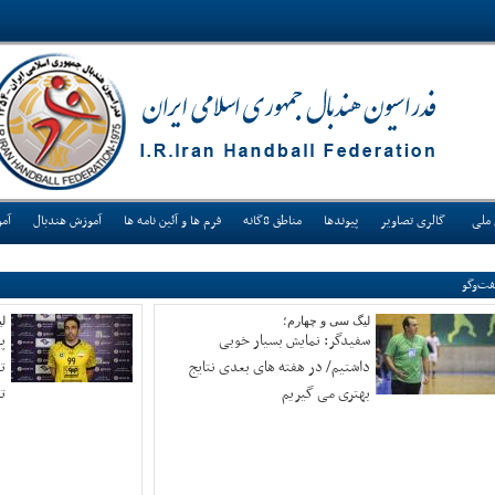
 ملی
گالری تصاویر
پیوندها
مناطق 8گانه
فرم ها و آئین نامه ها
آموزش هندبال
آم
ت‌وگو
لیگ سی و چهارم؛
ل
سفیدگر: نمایش بسیار خوبی
پ
داشتیم/ در هفته های بعدی نتایج
ت
بهتری می گیریم
تجر