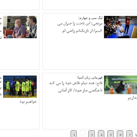
لیگ سی و چهارم؛
سر
مرتجی: این باخت را جبران می
ف
کنیم/ از بازیکنانم راضی ام
م
ا
قهرمانی زنان آسیا؛
س
قانع: هند تمام تلاش خود را می کند
ش
ر
تا شگفتی ساز شود/ کار آسانی
ق
داریم
خواهیم بود
ا
7
6
5
4
3
2
1