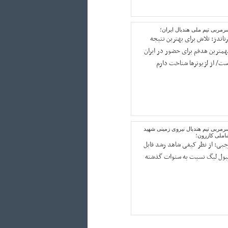
مربی تیم ملی هندبال ایران؛
رناندز: تلاش برای بهترین نتیجه
همترین هدفم برای حضور در ایران
ست/ از لژیونرها شناخت دارم
رمربی تیم هندبال نیروی زمینی شهید
املی کازرون؛
جبی: از نظر کیفی شاهد رشد قابل
بول لیگ نسبت به سنوات گذشته