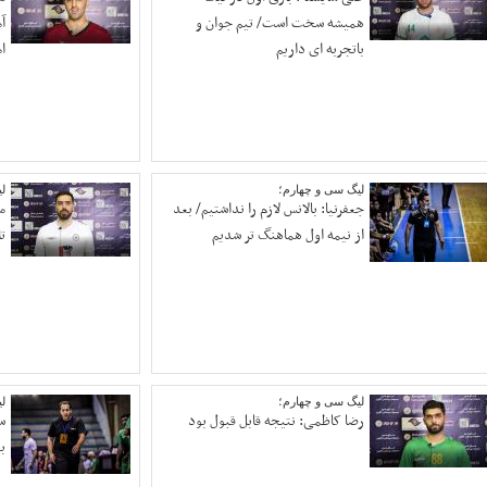
همیشه سخت است/ تیم جوان و
آ
باتجربه ای داریم
ا
لیگ سی و چهارم؛
ل
جعفرنیا: بالانس لازم را نداشتیم/ بعد
م
از نیمه اول هماهنگ تر شدیم
ت
لیگ سی و چهارم؛
ل
رضا کاظمی: نتیجه قابل قبول بود
س
ب