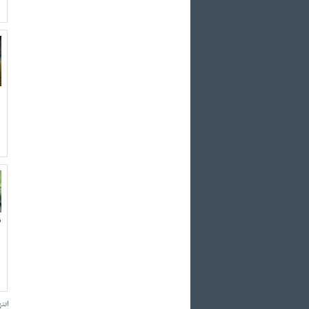
ن
انته