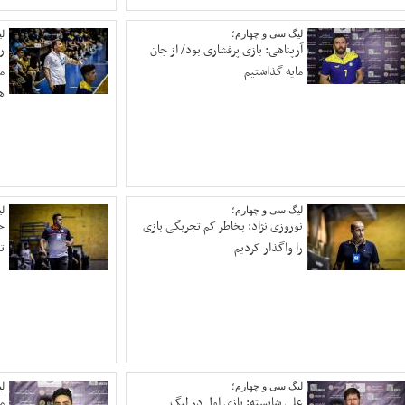
لیگ سی و چهارم؛
ل
آرپناهی: بازی پرفشاری بود/ از جان
ر
مایه گذاشتیم
م
ه
لیگ سی و چهارم؛
ل
نوروزی نژاد: بخاطر کم تجربگی بازی
ح
را واگذار کردیم
ت
لیگ سی و چهارم؛
ل
علی شایسته: بازی اول در لیگ
م