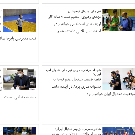
تیم ملی هندبال نوجوانان
تی
مهدی رهبری: تنظیم سند 5 ساله کار
ح
ارزشمندی است/ می خواهیم در
ه
آینده نسل طلایی داشته باشیم
ه
ثبات مدیریتی پابرجا بمان
شهداد مرتجی، مربی تیم ملی هندبال امید
هن
ایران:
پا
نقطه ضعف هندبال عدم توجه به
س
پشتوانه سازی بود/ در آینده شاهد
آ
وفقیت هندبال ایران خواهیم بود
مسابقه منطقی نیست
شاهو نصرتی، لژیونر هندبال ایران:
ص
به سطح بالاتری از تفکر و تجربه در