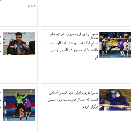
دیدیم
سعید برخورداری، دروازه بان ‌تیم‌ ملی
پ
هندبال:
ت
سطح لیگ قطر برخلاف انتظارم بسیار
ر
بالاست/ از حضور در العربی راضی
ام
میترا نوری: ایران تنها کشور آسیایی
ش
است که امسال تورنمنت بین المللی
ل
برگزار کرده
ب