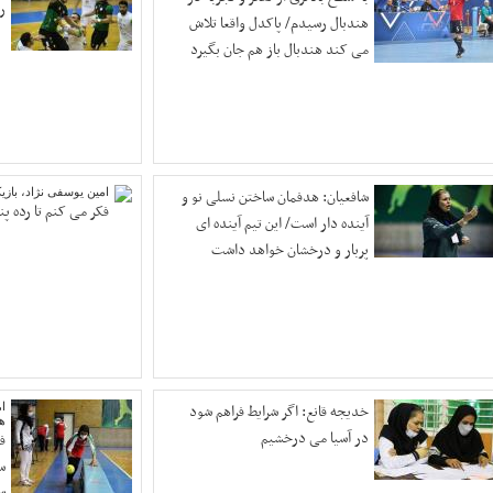
ر
هندبال رسیدم/ پاکدل واقعا تلاش
می کند هندبال باز هم جان بگیرد
شافعیان: هدفمان ساختن نسلی نو‌ و
امین یوسفی نژاد، بازیک
فکر می کنم تا رده پن
آینده ‌دار است/ این تیم آینده ای
پربار و درخشان خواهد داشت
خدیجه قانع: اگر شرایط فراهم شود
ام
هن
در آسیا می درخشیم
ف
س
سل