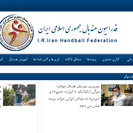
 ملی
گالری تصاویر
پیوندها
مناطق 8گانه
فرم ها و آئین نامه ها
آموزش هندبال
آم
ت‌وگو
سرمربی تیم ملی هندبال جوانان؛
تی
سرگی لیکولنکو: « ایران»، «سرود» و
ق
«پرچم» به جوانان ایرانی جرات برنده
م
شدن می دهد
ب