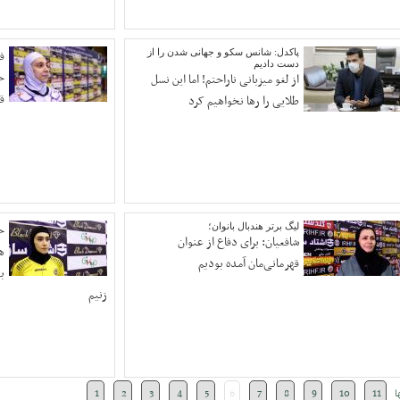
پاکدل: شانس سکو و جهانی شدن را از
ف
دست دادیم
خ
از لغو میزبانی ناراحتم! اما این نسل
ق
طلایی را رها نخواهیم کرد
لیگ برتر هندبال بانوان؛
ح
شافعیان: برای دفاع از عنوان
ه
قهرمانی‌مان آمده بودیم
ب
زنیم
ا
11
10
9
8
7
6
5
4
3
2
1