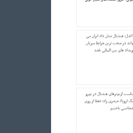
اکدل: هندبال نشان داد ایران می
واند در سخت ترین شرایط میزبان
ویداد های بین المللی باشد
کست لژیونرهای هندبال در یورو
یگ اروپا/ حیدری راد: فقط از روی
دشانسی باختیم