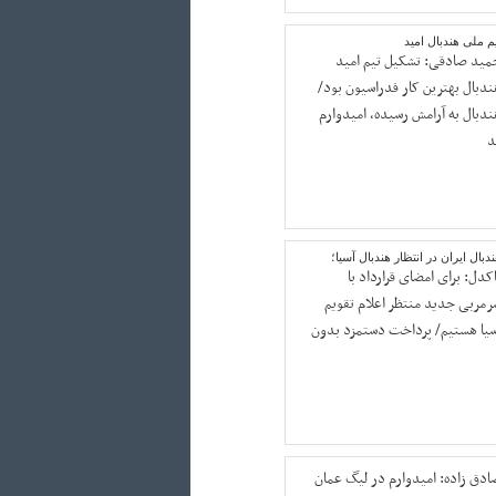
م ملی هندبال امید
مید صادقی: تشکیل تیم امید
ندبال بهترین کار فدراسیون بود/
ندبال به آرامش رسیده، امیدوارم
د
دبال ایران در انتظار هندبال آسیا؛
کدل: برای امضای قرارداد با
رمربی جدید منتظر اعلام تقویم
سیا هستیم/ پرداخت دستمزد بدون
ادق زاده: امیدوارم در لیگ عمان