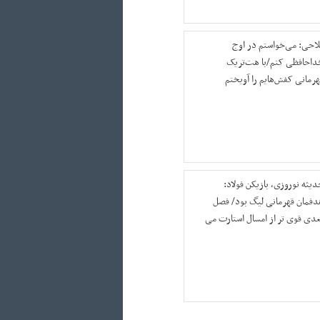
لاحی: می‌خواستم در اوج
داحافظی کنم/با هت‌تریک
هرمانی کفش‌هایم را آویختم
دیثه نوروزی، بازیکن فولاد:
دفمان قهرمانی لیگ بود/ فصل
عدی قوی تر از امسال استارت می