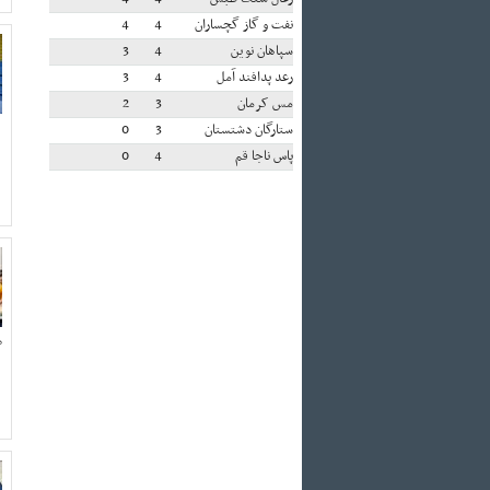
نفت و گاز گچساران
4
4
سپاهان نوین
4
3
رعد پدافند آمل
4
3
مس کرمان
3
2
ستارگان دشتستان
3
0
پاس ناجا قم
4
0
م