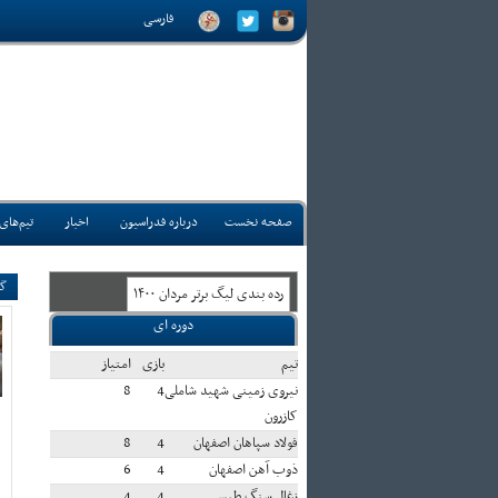
فارسی
صفحه نخست
درباره فدراسیون
اخبار
تیم‌های
گف
رده بندی ليگ برتر مردان ۱۴۰۰
دوره ای
تيم
بازی
امتياز
نیروی زمینی شهید شاملی
4
8
کازرون
فولاد سپاهان اصفهان
4
8
ذوب آهن اصفهان
4
6
زغال سنگ طبس
4
4