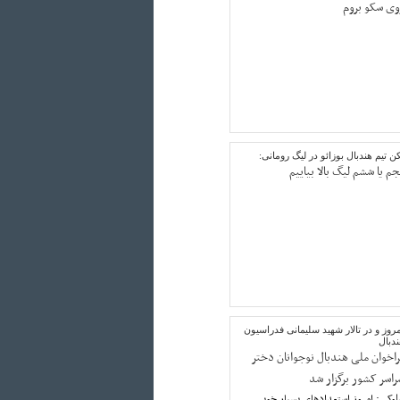
وی سکو بروم
ن تیم هندبال بوزائو در لیگ رومانی:
جم یا ششم لیگ بالا بیاییم
روز و در تالار شهید سلیمانی فدراسیون
دبال
راخوان ملی هندبال نوجوانان دختر
راسر کشور برگزار شد
وکی: امروز استعدادهای بسیار خوبی