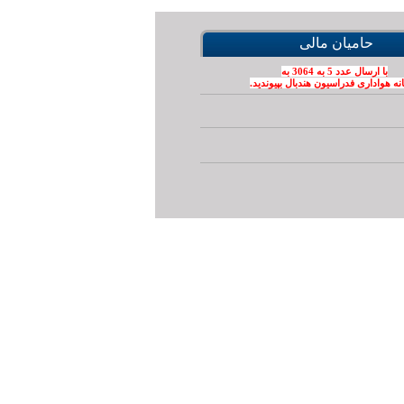
حامیان مالی
با ارسال عدد 5 به 3064 به
نه هواداری فدراسیون هندبال بپیوندید.