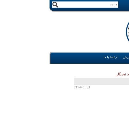
وزش
ارتباط با ما
د نخبگان
کد : 217443