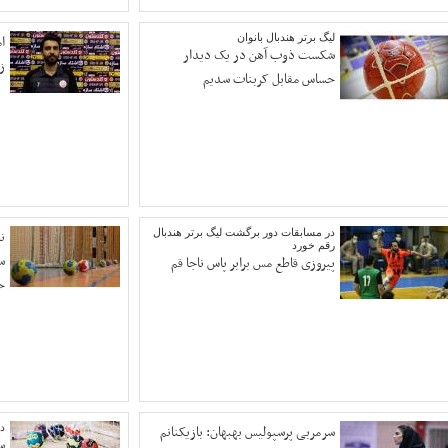
لیگ برتر هندبال بانوان
ا
شکست ذوب آهن در یک دیدار
ز
حساس مقابل کربنات سدیم
در مسابقات دور برگشت لیگ برتر هندبال
ن
رقم خورد
س
پیروزی قاطع مس برابر پاس ناجا قم
خ
سرمربی پرسپولیس بهبهان: بازیکنانم
در
س