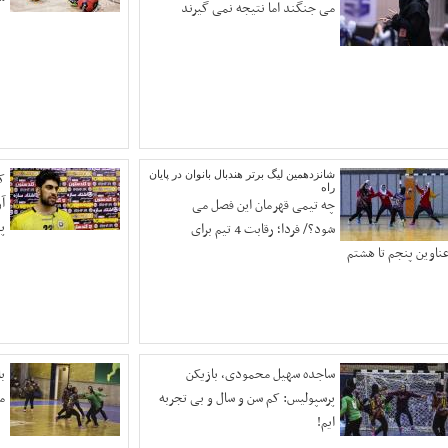
می جنگند اما نتیجه نمی گیرند
شانزدهمین لیگ برتر هندبال بانوان در پایان
ک
راه
آ
چه تیمی قهرمان این فصل می
پ
شود؟/ فردا؛ رقابت 4 تیم برای
ناوین پنجم تا هشتم
ساجده سهیل محمودی، بازیکن
ب
پرسپولیس: کم سن و سال و بی تجربه
م
ایم!