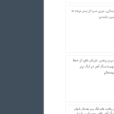
مینایی، مربی مس: از پیش برنده به
مین نیامدیم
سرین رنجبر، بازیکن بافق: از حفظ
همیه سنگ آهن در لیگ برتر
وشحالم
 رقابت های لیگ برتر هندبال بانوان
نگ آهن بافق، پرسپولیس را برد