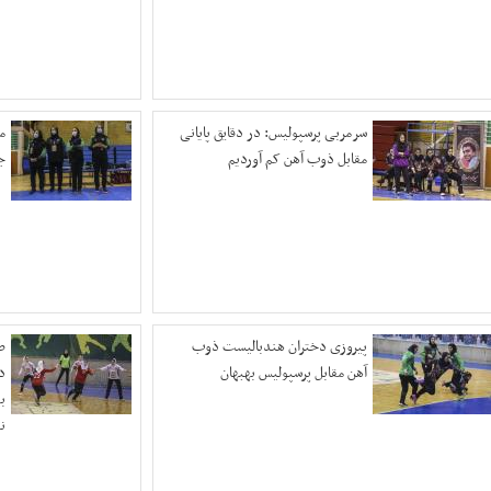
سرمربی پرسپولیس: در دقایق پایانی
م
مقابل ذوب آهن کم آوردیم
ج
پیروزی دختران هندبالیست ذوب
ص
آهن مقابل پرسپولیس بهبهان
د
ب
ن