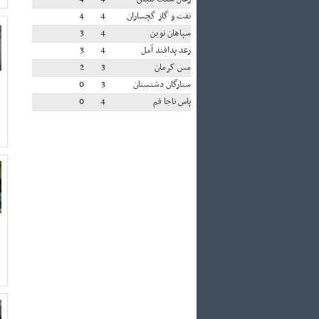
نفت و گاز گچساران
4
4
سپاهان نوین
4
3
رعد پدافند آمل
4
3
مس کرمان
3
2
ستارگان دشتستان
3
0
پاس ناجا قم
4
0