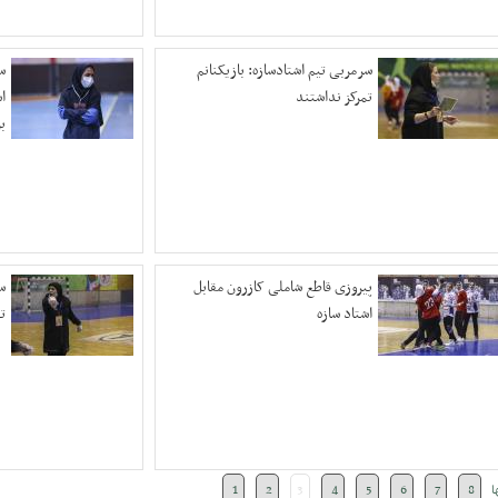
سرمربی تیم اشتادسازه: بازیکنانم
س
تمرکز نداشتند
ا
ب
پیروزی قاطع شاملی کازرون مقابل
س
اشتاد سازه
ت
ا
8
7
6
5
4
3
2
1