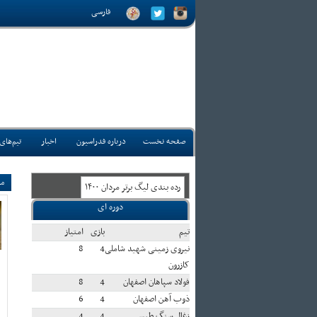
فارسی
صفحه نخست
درباره فدراسیون
اخبار
تیم‌های
مس
رده بندی ليگ برتر مردان ۱۴۰۰
دوره ای
تيم
بازی
امتياز
نیروی زمینی شهید شاملی
4
8
کازرون
فولاد سپاهان اصفهان
4
8
ذوب آهن اصفهان
4
6
زغال سنگ طبس
4
4