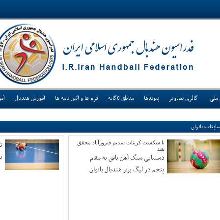
 ملی
گالری تصاویر
پیوندها
مناطق 8گانه
فرم ها و آئین نامه ها
آموزش هندبال
آم
ابقات بانوان
با شکست کربنات سدیم فیروزآباد محقق
ت
شد
ب
دستیابی سنگ آهن بافق به مقام
پنجم در لیگ برتر هندبال بانوان