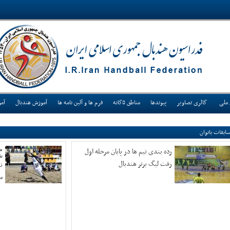
 ملی
گالری تصاویر
پیوندها
مناطق 8گانه
فرم ها و آئین نامه ها
آموزش هندبال
آم
ابقات بانوان
رده بندی تیم ها در پایان مرحله اول
م
ش
رفت لیگ برتر هندبال
ن
س