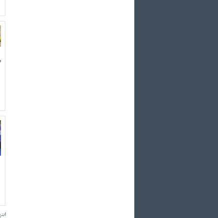
ش
انته