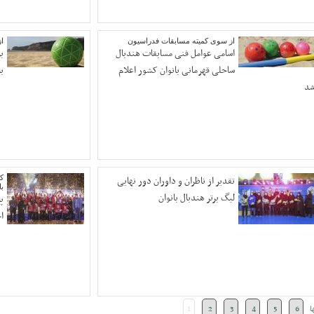
از سوی کمیته مسابقات فدراسیون
از 16 تا 19 اسفن
اسامی عوامل فنی مسابقات هندبال
ب
ساحلی قهرمانی بانوان کشور اعلام
ب
د
تقدیر از ناظران و داوران دور نهایی
ک
با
لیگ برتر هندبال بانوان
پا
ا
ا
6
5
4
3
2
1