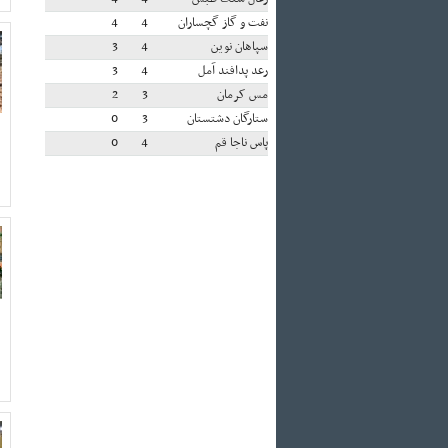
نفت و گاز گچساران
4
4
سپاهان نوین
4
3
رعد پدافند آمل
4
3
مس کرمان
3
2
ستارگان دشتستان
3
0
پاس ناجا قم
4
0