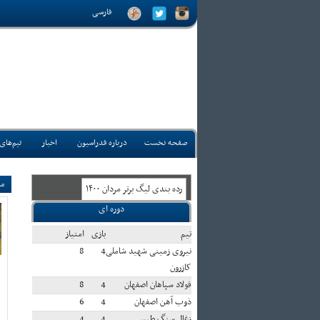
فارسی
صفحه نخست
درباره فدراسیون
اخبار
تیم‌های
مس
رده بندی ليگ برتر مردان ۱۴۰۰
دوره ای
تيم
بازی
امتياز
نیروی زمینی شهید شاملی
4
8
کازرون
فولاد سپاهان اصفهان
4
8
ذوب آهن اصفهان
4
6
زغال سنگ طبس
4
4